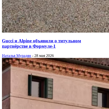
Gucci и Alpine объявили о титульном
партнёрстве в Формуле-1
Наталья Мурадян
-
28 мая 2026