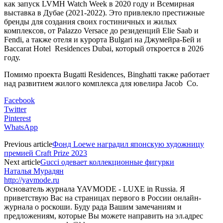
как запуск LVMH Watch Week в 2020 году и Всемирная
выставка в Дубае (2021-2022). Это привлекло престижные
бренды для создания своих гостиничных и жилых
комплексов, от Palazzo Versace до резиденций Elie Saab и
Fendi, а также отеля и курорта Bulgari на Джумейра-Бей и
Baccarat Hotel Residences Dubai, который откроется в 2026
году.
Помимо проекта Bugatti Residences, Binghatti также работает
над развитием жилого комплекса для ювелира Jacob Co.
Facebook
Twitter
Pinterest
WhatsApp
Previous article
Фонд Loewe наградил японскую художницу
премией Craft Prize 2023
Next article
Gucci одевает коллекционные фигурки
Наталья Мурадян
http://yavmode.ru
Основатель журнала YAVMODE - LUXE in Russia. Я
приветствую Вас на страницах первого в России онлайн-
журнала о роскоши. Буду рада Вашим замечаниям и
предложениям, которые Вы можете направить на эл.адрес