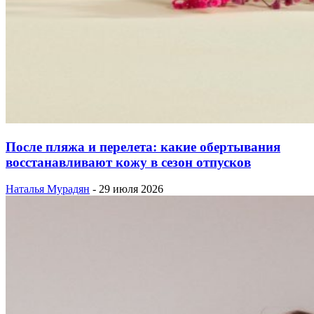
После пляжа и перелета: какие обертывания
восстанавливают кожу в сезон отпусков
Наталья Мурадян
-
29 июля 2026