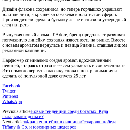
Дизайн флакона сохранился, но теперь горлышко украшают
золотые нити, а крышечка обзавелась золотистой сферой.
Производители сделали бутылку легче и снизили углеродный
след на треть.
Выпуская новый аромат J’Adore, бренд продолжает развивать
популярную линейку, сохраняя известность на рынке. Вместе
с новым ароматом вернулась и певица Рианна, ставшая лицом
рекламной кампании.
Парфюмер специально создал аромат, вдохновленный
певицей, стараясь отразить её сексуальность и современность.
Это помогло вернуть классику снова в центр внимания и
сделать её популярной даже спустя 25 лет.
Facebook
Twitter
Pinterest
WhatsApp
Previous article
Новые тенденции среди богатых. Куда
вкладывают деньги?
Next article
«Франкенштейн» в сиянии «Оскаров»: победа
Tiffany & Co. и ювелирных шедевров