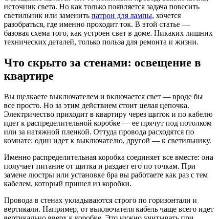
источник света. Но как только появляется задача повесить
светильник или заменить
патрон для лампы
, хочется
разобраться, где именно проходит ток. В этой статье —
базовая схема того, как устроен свет в доме. Никаких лишних
технических деталей, только польза для ремонта и жизни.
Что скрыто за стенами: освещение в
квартире
Вы щелкаете выключателем и включается свет — вроде бы
все просто. Но за этим действием стоит целая цепочка.
Электричество приходит в квартиру через щиток и по кабелю
идет к распределительной коробке — ее прячут под потолком
или за натяжной пленкой. Оттуда провода расходятся по
комнате: один идет к выключателю, другой — к светильнику.
Именно распределительная коробка соединяет все вместе: она
получает питание от щитка и раздает его по точкам. При
замене люстры или установке бра вы работаете как раз с тем
кабелем, который пришел из коробки.
Провода в стенах укладываются строго по горизонтали и
вертикали. Например, от выключателя кабель чаще всего идет
вертикально вверх к коробке. Это нужно учитывать при