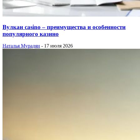
Вулкан casino – преимущества и особенности
популярного казино
Наталья Мурадян
-
17 июля 2026