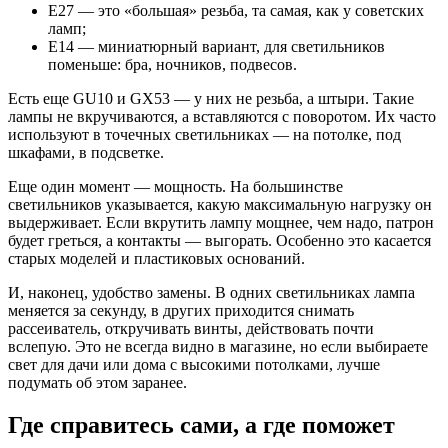
E27 — это «большая» резьба, та самая, как у советских
ламп;
E14 — миниатюрный вариант, для светильников
поменьше: бра, ночников, подвесов.
Есть еще GU10 и GX53 — у них не резьба, а штыри. Такие
лампы не вкручиваются, а вставляются с поворотом. Их часто
используют в точечных светильниках — на потолке, под
шкафами, в подсветке.
Еще один момент — мощность. На большинстве
светильников указывается, какую максимальную нагрузку он
выдерживает. Если вкрутить лампу мощнее, чем надо, патрон
будет греться, а контакты — выгорать. Особенно это касается
старых моделей и пластиковых оснований.
И, наконец, удобство замены. В одних светильниках лампа
меняется за секунду, в других приходится снимать
рассеиватель, откручивать винты, действовать почти
вслепую. Это не всегда видно в магазине, но если выбираете
свет для дачи или дома с высокими потолками, лучше
подумать об этом заранее.
Где справитесь сами, а где поможет