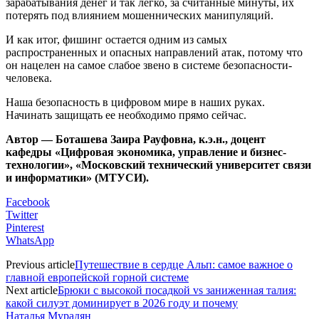
зарабатывания денег и так легко, за считанные минуты, их
потерять под влиянием мошеннических манипуляций.
И как итог, фишинг остается одним из самых
распространенных и опасных направлений атак, потому что
он нацелен на самое слабое звено в системе безопасности-
человека.
Наша безопасность в цифровом мире в наших руках.
Начинать защищать ее необходимо прямо сейчас.
Автор — Боташева Заира Рауфовна, к.э.н., доцент
кафедры «Цифровая экономика, управление и бизнес-
технологии», «Московский технический университет связи
и информатики» (МТУСИ).
Facebook
Twitter
Pinterest
WhatsApp
Previous article
Путешествие в сердце Альп: самое важное о
главной европейской горной системе
Next article
Брюки с высокой посадкой vs заниженная талия:
какой силуэт доминирует в 2026 году и почему
Наталья Мурадян