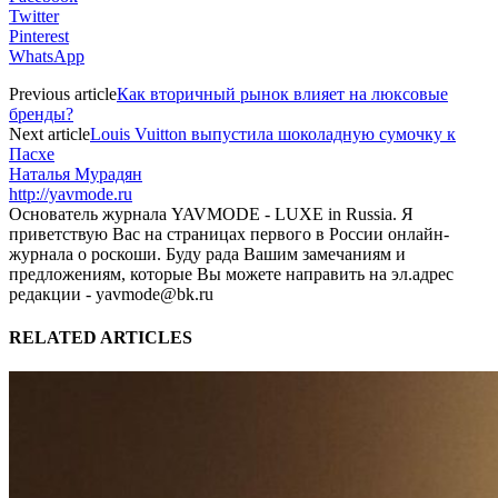
Twitter
Pinterest
WhatsApp
Previous article
Как вторичный рынок влияет на люксовые
бренды?
Next article
Louis Vuitton выпустила шоколадную сумочку к
Пасхе
Наталья Мурадян
http://yavmode.ru
Основатель журнала YAVMODE - LUXE in Russia. Я
приветствую Вас на страницах первого в России онлайн-
журнала о роскоши. Буду рада Вашим замечаниям и
предложениям, которые Вы можете направить на эл.адрес
редакции - yavmode@bk.ru
RELATED ARTICLES