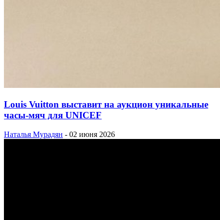
Louis Vuitton выставит на аукцион уникальные
часы-мяч для UNICEF
Наталья Мурадян
-
02 июня 2026