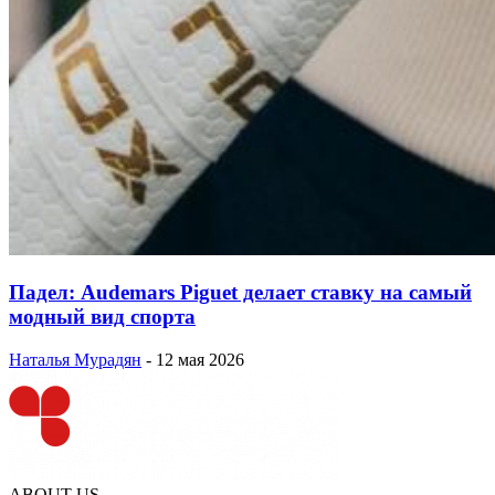
Падел: Audemars Piguet делает ставку на самый
модный вид спорта
Наталья Мурадян
-
12 мая 2026
ABOUT US