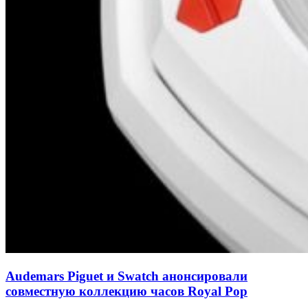
Audemars Piguet и Swatch анонсировали
совместную коллекцию часов Royal Pop