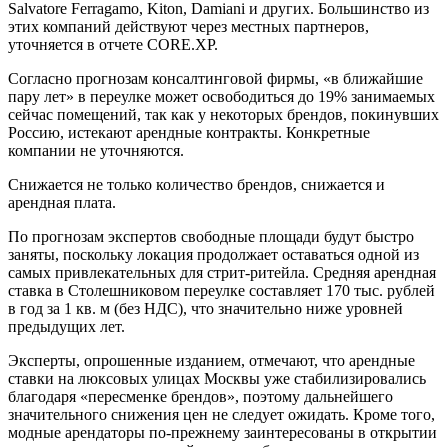
Salvatore Ferragamo, Kiton, Damiani и других. Большинство из
этих компаний действуют через местных партнеров,
уточняется в отчете CORE.XP.
Согласно прогнозам консалтинговой фирмы, «в ближайшие
пару лет» в переулке может освободиться до 19% занимаемых
сейчас помещений, так как у некоторых брендов, покинувших
Россию, истекают арендные контракты. Конкретные
компании не уточняются.
Снижается не только количество брендов, снижается и
арендная плата.
По прогнозам экспертов свободные площади будут быстро
заняты, поскольку локация продолжает оставаться одной из
самых привлекательных для стрит-ритейла. Средняя арендная
ставка в Столешниковом переулке составляет 170 тыс. рублей
в год за 1 кв. м (без НДС), что значительно ниже уровней
предыдущих лет.
Эксперты, опрошенные изданием, отмечают, что арендные
ставки на люксовых улицах Москвы уже стабилизировались
благодаря «пересменке брендов», поэтому дальнейшего
значительного снижения цен не следует ожидать. Кроме того,
модные арендаторы по-прежнему заинтересованы в открытии