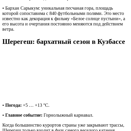
• Бархан Сарыкум: уникальная песчаная гора, площадь
которой сопоставима с 840 футбольными полями. Это место
известно как декорация к фильму «Белое солнце пустыни», а
его высота и очертания постоянно меняются под действием
ветра.
Шерегеш: бархатный сезон в Кузбассе
•
Погода:
+5 … +13 °C.
•
Главное событие:
Горнолыжный карнавал.
Когда большинство курортов страны уже закрывают трассы,
Шерегеш только входит в фазу самого веселого катания.