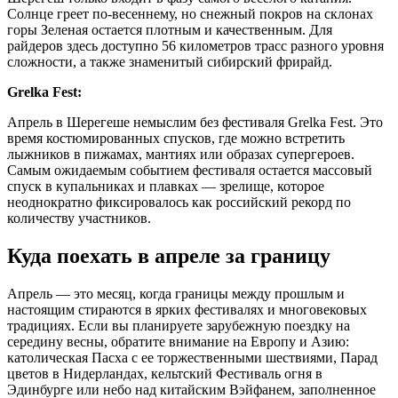
Солнце греет по-весеннему, но снежный покров на склонах
горы Зеленая остается плотным и качественным. Для
райдеров здесь доступно 56 километров трасс разного уровня
сложности, а также знаменитый сибирский фрирайд.
Grelka Fest:
Апрель в Шерегеше немыслим без фестиваля Grelka Fest. Это
время костюмированных спусков, где можно встретить
лыжников в пижамах, мантиях или образах супергероев.
Самым ожидаемым событием фестиваля остается массовый
спуск в купальниках и плавках — зрелище, которое
неоднократно фиксировалось как российский рекорд по
количеству участников.
Куда поехать в апреле за границу
Апрель — это месяц, когда границы между прошлым и
настоящим стираются в ярких фестивалях и многовековых
традициях. Если вы планируете зарубежную поездку на
середину весны, обратите внимание на Европу и Азию:
католическая Пасха с ее торжественными шествиями, Парад
цветов в Нидерландах, кельтский Фестиваль огня в
Эдинбурге или небо над китайским Вэйфанем, заполненное