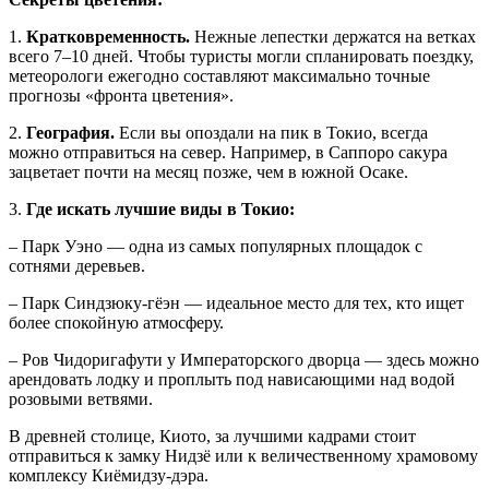
1.
Кратковременность.
Нежные лепестки держатся на ветках
всего 7–10 дней. Чтобы туристы могли спланировать поездку,
метеорологи ежегодно составляют максимально точные
прогнозы «фронта цветения».
2.
География.
Если вы опоздали на пик в Токио, всегда
можно отправиться на север. Например, в Саппоро сакура
зацветает почти на месяц позже, чем в южной Осаке.
3.
Где искать лучшие виды в Токио:
– Парк Уэно — одна из самых популярных площадок с
сотнями деревьев.
– Парк Синдзюку-гёэн — идеальное место для тех, кто ищет
более спокойную атмосферу.
– Ров Чидоригафути у Императорского дворца — здесь можно
арендовать лодку и проплыть под нависающими над водой
розовыми ветвями.
В древней столице, Киото, за лучшими кадрами стоит
отправиться к замку Нидзё или к величественному храмовому
комплексу Киёмидзу-дэра.