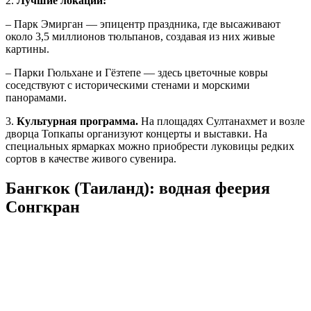
2.
Лучшие локации:
– Парк Эмирган — эпицентр праздника, где высаживают
около 3,5 миллионов тюльпанов, создавая из них живые
картины.
– Парки Гюльхане и Гёзтепе — здесь цветочные ковры
соседствуют с историческими стенами и морскими
панорамами.
3.
Культурная программа.
На площадях Султанахмет и возле
дворца Топкапы организуют концерты и выставки. На
специальных ярмарках можно приобрести луковицы редких
сортов в качестве живого сувенира.
Бангкок (Таиланд): водная феерия
Сонгкран