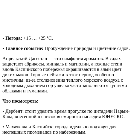
•
Погода:
+15 … +25 °C.
•
Главное событие:
Пробуждение природы и цветение садов.
Апрельский Дагестан — это симфония ароматов. В садах
зацветают абрикосы, миндаль и магнолии, а южные степи
вдоль Каспийского побережья окрашиваются в алый цвет
диких маков. Горные пейзажи в этот период особенно
мистичны: из-за столкновения теплого морского воздуха с
холодным дыханием гор ущелья часто заполняются густыми
облаками и туманами.
Что посмотреть:
• Дербент: стоит уделить время прогулке по цитадели Нарын-
Кала, внесенной в список всемирного наследия ЮНЕСКО.
• Махачкала и Каспийск: города идеально подходят для
неспешных променадов по набережным.