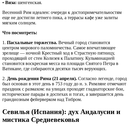
•
Виза:
шенгенская.
Весенний Рим идеален: очереди к достопримечательностям
еще не достигли летнего пика, а террасы кафе уже залиты
мягким солнцем.
Что посмотреть:
1.
Пасхальные торжества.
Вечный город становится
центром мирового паломничества. Самое впечатляющее
зрелище — ночной Крестный ход в Страстную пятницу,
проходящий от стен Колизея к Палатину. Кульминацией
становится воскресная месса на площади Святого Петра в
Ватикане, где собираются десятки тысяч верующих.
2.
День рождения Рима (21 апреля).
Согласно легенде, город
был основан в этот день в 753 году до н. э. Римляне отмечают
праздник с размахом: на улицах проходят гладиаторские бои,
исторические парады в доспехах и тогах, а завершается день
грандиозным фейерверком над Тибром.
Севилья (Испания): дух Андалусии и
мистика Средневековья