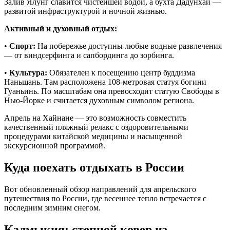
Залив Ялунг славится чистейшей водой, а бухта Дадунхай —
развитой инфраструктурой и ночной жизнью.
Активный и духовный отдых:
•
Спорт:
На побережье доступны любые водные развлечения
— от виндсерфинга и сапбординга до зорбинга.
•
Культура:
Обязателен к посещению центр буддизма
Наньшань. Там расположена 108-метровая статуя богини
Гуаньинь. По масштабам она превосходит статую Свободы в
Нью-Йорке и считается духовным символом региона.
Апрель на Хайнане — это возможность совместить
качественный пляжный релакс с оздоровительными
процедурами китайской медицины и насыщенной
экскурсионной программой.
Куда поехать отдыхать в России
Вот обновленный обзор направлений для апрельского
путешествия по России, где весеннее тепло встречается с
последним зимним снегом.
Калмыкия: степной ковер из