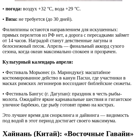
•
погода:
воздух +32 °C, вода +29 °C.
•
Виза:
не требуется (до 30 дней).
Филиппины остаются направлением для искушенных:
прямых перелетов из РФ нет, а дорога с пересадками займет
от 14 часов. Наградой станут девственные лагуны и
белоснежный песок. Апрель — финальный аккорд сухого
сезона, когда океан максимально спокоен и прозрачен.
Культурный календарь апреля:
• Фестиваль Морьонес (о. Мариндуке): масштабное
костюмированное действо в канун Пасхи, где участники в
масках римских легионеров воссоздают библейские сюжеты.
• Фестиваль Бангус (г. Дагупан): праздник в честь рыбы-
молота. Ожидайте яркие карнавальные шествия и гигантское
уличное барбекю, где рыбу готовят прямо на кострах.
Это лучшее время для снорклинга и дайвинга — видимость
под водой в этот период достигает своего максимума.
Хайнань (Китай): «Восточные Гавайи»