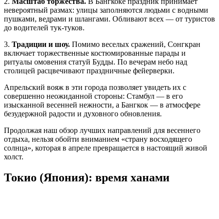
2.
Масштаб торжества.
В Бангкоке праздник принимает
невероятный размах: улицы заполняются людьми с водными
пушками, ведрами и шлангами. Обливают всех — от туристов
до водителей тук-туков.
3.
Традиции и шоу.
Помимо веселых сражений, Сонгкран
включает торжественные костюмированные парады и
ритуалы омовения статуй Будды. По вечерам небо над
столицей расцвечивают праздничные фейерверки.
Апрельский вояж в эти города позволяет увидеть их с
совершенно неожиданной стороны: Стамбул — в его
изысканной весенней нежности, а Бангкок — в атмосфере
безудержной радости и духовного обновления.
Продолжая наш обзор лучших направлений для весеннего
отдыха, нельзя обойти вниманием «страну восходящего
солнца», которая в апреле превращается в настоящий живой
холст.
Токио (Япония): время ханами