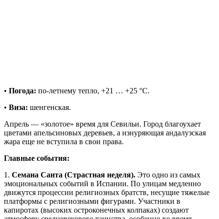
•
Погода:
по-летнему тепло, +21 … +25 °C.
•
Виза:
шенгенская.
Апрель — «золотое» время для Севильи. Город благоухает
цветами апельсиновых деревьев, а изнуряющая андалузская
жара еще не вступила в свои права.
Главные события:
1.
Семана Санта (Страстная неделя).
Это одно из самых
эмоциональных событий в Испании. По улицам медленно
движутся процессии религиозных братств, несущие тяжелые
платформы с религиозными фигурами. Участники в
капиротах (высоких остроконечных колпаках) создают
атмосферу средневекового таинства, особенно во время