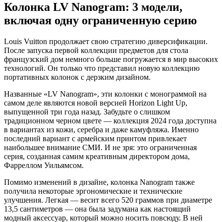
Колонка LV Nanogram: 3 модели,
включая одну ограниченную серию
Louis Vuitton продолжает свою стратегию диверсификации.
После запуска первой коллекции предметов для стола
французский дом немного больше погружается в мир высоких
технологий. Он только что представил новую коллекцию
портативных колонок с дерзким дизайном.
Названные «LV Nanogram», эти колонки с монограммой на
самом деле являются новой версией Horizon Light Up,
выпущенной три года назад. Забудьте о слишком
традиционном черном цвете — коллекция 2024 года доступна
в вариантах из кожи, серебра и даже камуфляжа. Именно
последний вариант с армейским принтом привлекает
наибольшее внимание СМИ. И не зря: это ограниченная
серия, созданная самим креативным директором дома,
Фарреллом Уильямсом.
Помимо изменений в дизайне, колонка Nanogram также
получила некоторые эргономические и технические
улучшения. Легкая — весит всего 520 граммов при диаметре
13,5 сантиметров — она была задумана как настоящий
модный аксессуар, который можно носить повсюду. В ней