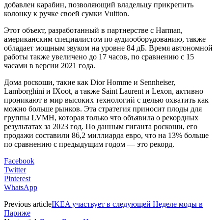
добавлен карабин, позволяющий владельцу прикрепить
колонку к ручке своей сумки Vuitton.
Этот объект, разработанный в партнерстве с Harman,
американским специалистом по аудиооборудованию, также
обладает мощным звуком на уровне 84 дБ. Время автономной
работы также увеличено до 17 часов, по сравнению с 15
часами в версии 2021 года.
Дома роскоши, такие как Dior Homme и Sennheiser,
Lamborghini и IXoot, а также Saint Laurent и Lexon, активно
проникают в мир высоких технологий с целью охватить как
можно больше рынков. Эта стратегия приносит плоды для
группы LVMH, которая только что объявила о рекордных
результатах за 2023 год. По данным гиганта роскоши, его
продажи составили 86,2 миллиарда евро, что на 13% больше
по сравнению с предыдущим годом — это рекорд.
Facebook
Twitter
Pinterest
WhatsApp
Previous article
IKEA участвует в следующей Неделе моды в
Париже