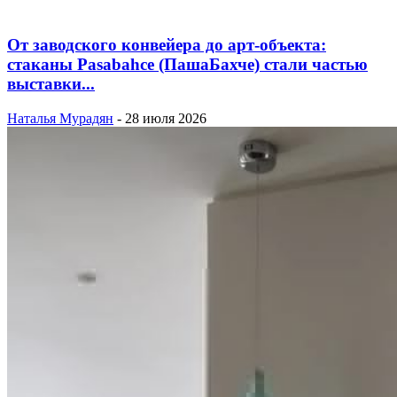
От заводского конвейера до арт-объекта:
стаканы Pasabahce (ПашаБахче) стали частью
выставки...
Наталья Мурадян
-
28 июля 2026