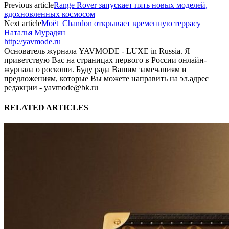
Previous article
Range Rover запускает пять новых моделей,
вдохновленных космосом
Next article
Moët Chandon открывает временную террасу
Наталья Мурадян
http://yavmode.ru
Основатель журнала YAVMODE - LUXE in Russia. Я
приветствую Вас на страницах первого в России онлайн-
журнала о роскоши. Буду рада Вашим замечаниям и
предложениям, которые Вы можете направить на эл.адрес
редакции - yavmode@bk.ru
RELATED ARTICLES