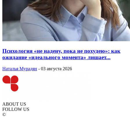
Психология «не надену, пока не похудею»: как
ожидание «идеального момента» лишает...
Наталья Мурадян
-
03 августа 2026
ABOUT US
FOLLOW US
©