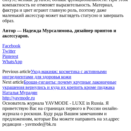
компактность не отменяет выразительность. Материал,
фактура и цвет играют главную роль, поэтому даже
маленький аксессуар может выглядеть статусно и завершать
образ.
Автор — Надежда Мурсалимова, дизайнер принтов и
аксессуаров.
Facebook
Twitter
Pinterest
WhatsApp
Previous article
Уход‑макияж: косметика с активными
ингредиентами для здоровья кожи
Next article
Броши‑гиганты: почему крупные лаконичные
украшения вернулись и куда их крепить кроме пиджака
Наталья Мурадян
http://yavmode.ru
Основатель журнала YAVMODE - LUXE in Russia. Я
приветствую Вас на страницах первого в России онлайн-
журнала о роскоши. Буду рада Вашим замечаниям и
предложениям, которые Вы можете направить на эл.адрес
редакции - yavmode@bk.ru