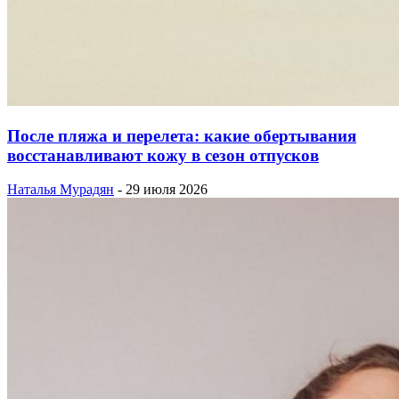
После пляжа и перелета: какие обертывания
восстанавливают кожу в сезон отпусков
Наталья Мурадян
-
29 июля 2026