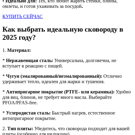
•
Идеально для:
Тех, кто любит жарить стейки, блины,
омлеты, и готов ухаживать за посудой
.
КУПИТЬ СЕЙЧАС
Как выбрать идеальную сковороду в
2025 году?
1.
Материал:
*
Нержавеющая сталь:
Универсальна, долговечна, не
вступает в реакцию с пищей.
*
Чугун (эмалированный/неэмалированный):
Отлично
удерживает тепло, идеален для жарки и тушения.
*
Антипригарное покрытие (PTFE- или керамика):
Удобно
для яиц, блинов, не требует много масла. Выбирайте
PFOA/PFAS-free.
*
Углеродистая сталь:
Быстрый нагрев, естественное
антипригарное покрытие.
2.
Тип плиты:
Убедитесь, что сковорода подходит для вашей
плиты (особенно для индукции).