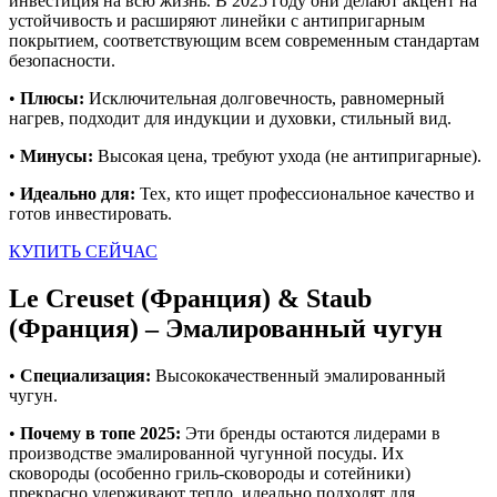
инвестиция на всю жизнь. В 2025 году они делают акцент на
устойчивость и расширяют линейки с антипригарным
покрытием, соответствующим всем современным стандартам
безопасности.
•
Плюсы:
Исключительная долговечность, равномерный
нагрев, подходит для индукции и духовки, стильный вид.
•
Минусы:
Высокая цена, требуют ухода (не антипригарные).
•
Идеально для:
Тех, кто ищет профессиональное качество и
готов инвестировать.
КУПИТЬ СЕЙЧАС
Le Creuset (Франция) & Staub
(Франция) – Эмалированный чугун
•
Специализация:
Высококачественный эмалированный
чугун.
•
Почему в топе 2025:
Эти бренды остаются лидерами в
производстве эмалированной чугунной посуды. Их
сковороды (особенно гриль-сковороды и сотейники)
прекрасно удерживают тепло, идеально подходят для