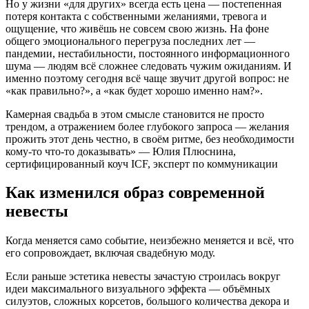
Но у жизни «для других» всегда есть цена — постепенная
потеря контакта с собственными желаниями, тревога и
ощущение, что живёшь не совсем свою жизнь. На фоне
общего эмоционального перегруза последних лет —
пандемии, нестабильности, постоянного информационного
шума — людям всё сложнее следовать чужим ожиданиям. И
именно поэтому сегодня всё чаще звучит другой вопрос: не
«как правильно?», а «как будет хорошо именно нам?».
Камерная свадьба в этом смысле становится не просто
трендом, а отражением более глубокого запроса — желания
прожить этот день честно, в своём ритме, без необходимости
кому-то что-то доказывать» — Юлия Плюснина,
сертифицированный коуч ICF, эксперт по коммуникации
Как изменился образ современной
невесты
Когда меняется само событие, неизбежно меняется и всё, что
его сопровождает, включая свадебную моду.
Если раньше эстетика невесты зачастую строилась вокруг
идеи максимального визуального эффекта — объёмных
силуэтов, сложных корсетов, большого количества декора и