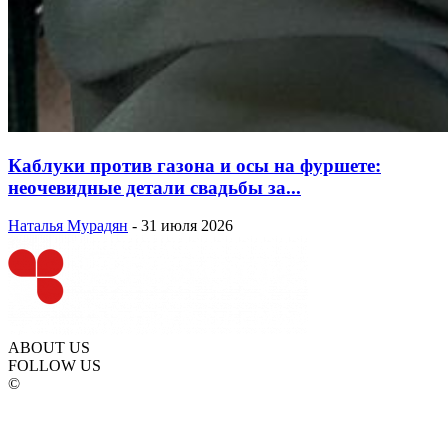
Каблуки против газона и осы на фуршете:
неочевидные детали свадьбы за...
Наталья Мурадян
-
31 июля 2026
ABOUT US
FOLLOW US
©