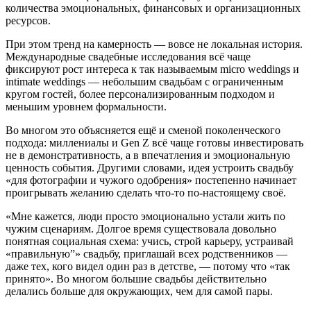
количества эмоциональных, финансовых и организационных
ресурсов.
При этом тренд на камерность — вовсе не локальная история.
Международные свадебные исследования всё чаще
фиксируют рост интереса к так называемым micro weddings и
intimate weddings — небольшим свадьбам с ограниченным
кругом гостей, более персонализированным подходом и
меньшим уровнем формальности.
Во многом это объясняется ещё и сменой поколенческого
подхода: миллениалы и Gen Z всё чаще готовы инвестировать
не в демонстративность, а в впечатления и эмоциональную
ценность события. Другими словами, идея устроить свадьбу
«для фотографии и чужого одобрения» постепенно начинает
проигрывать желанию сделать что-то по-настоящему своё.
«Мне кажется, люди просто эмоционально устали жить по
чужим сценариям. Долгое время существовала довольно
понятная социальная схема: учись, строй карьеру, устраивай
«правильную”» свадьбу, приглашай всех родственников —
даже тех, кого видел один раз в детстве, — потому что «так
принято». Во многом большие свадьбы действительно
делались больше для окружающих, чем для самой пары.