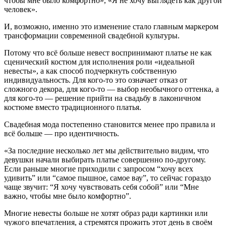
чтобы мне было комфортно», «Я не хочу выглядеть как другой
человек».
И, возможно, именно это изменение стало главным маркером
трансформации современной свадебной культуры.
Потому что всё больше невест воспринимают платье не как
сценический костюм для исполнения роли «идеальной
невесты», а как способ подчеркнуть собственную
индивидуальность. Для кого-то это означает отказ от
сложного декора, для кого-то — выбор необычного оттенка, а
для кого-то — решение прийти на свадьбу в лаконичном
костюме вместо традиционного платья.
Свадебная мода постепенно становится менее про правила и
всё больше — про идентичность.
«За последние несколько лет мы действительно видим, что
девушки начали выбирать платье совершенно по-другому.
Если раньше многие приходили с запросом “хочу всех
удивить” или “самое пышное, самое вау”, то сейчас гораздо
чаще звучит: “Я хочу чувствовать себя собой” или “Мне
важно, чтобы мне было комфортно”.
Многие невесты больше не хотят образ ради картинки или
чужого впечатления, а стремятся прожить этот день в своём