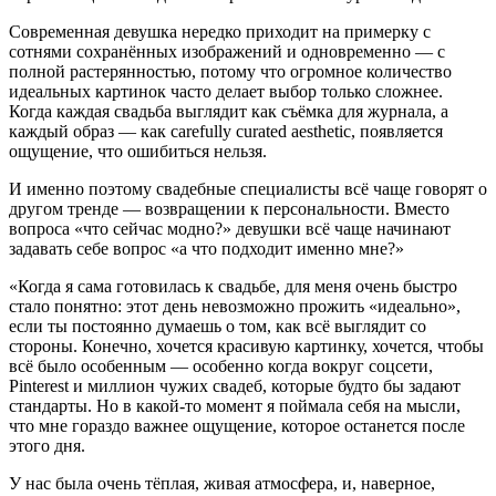
Современная девушка нередко приходит на примерку с
сотнями сохранённых изображений и одновременно — с
полной растерянностью, потому что огромное количество
идеальных картинок часто делает выбор только сложнее.
Когда каждая свадьба выглядит как съёмка для журнала, а
каждый образ — как carefully curated aesthetic, появляется
ощущение, что ошибиться нельзя.
И именно поэтому свадебные специалисты всё чаще говорят о
другом тренде — возвращении к персональности. Вместо
вопроса «что сейчас модно?» девушки всё чаще начинают
задавать себе вопрос «а что подходит именно мне?»
«Когда я сама готовилась к свадьбе, для меня очень быстро
стало понятно: этот день невозможно прожить «идеально»,
если ты постоянно думаешь о том, как всё выглядит со
стороны. Конечно, хочется красивую картинку, хочется, чтобы
всё было особенным — особенно когда вокруг соцсети,
Pinterest и миллион чужих свадеб, которые будто бы задают
стандарты. Но в какой-то момент я поймала себя на мысли,
что мне гораздо важнее ощущение, которое останется после
этого дня.
У нас была очень тёплая, живая атмосфера, и, наверное,