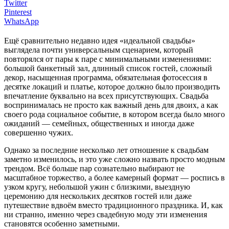
Twitter
Pinterest
WhatsApp
Ещё сравнительно недавно идея «идеальной свадьбы»
выглядела почти универсальным сценарием, который
повторялся от пары к паре с минимальными изменениями:
большой банкетный зал, длинный список гостей, сложный
декор, насыщенная программа, обязательная фотосессия в
десятке локаций и платье, которое должно было производить
впечатление буквально на всех присутствующих. Свадьба
воспринималась не просто как важный день для двоих, а как
своего рода социальное событие, в котором всегда было много
ожиданий — семейных, общественных и иногда даже
совершенно чужих.
Однако за последние несколько лет отношение к свадьбам
заметно изменилось, и это уже сложно назвать просто модным
трендом. Всё больше пар сознательно выбирают не
масштабное торжество, а более камерный формат — роспись в
узком кругу, небольшой ужин с близкими, выездную
церемонию для нескольких десятков гостей или даже
путешествие вдвоём вместо традиционного праздника. И, как
ни странно, именно через свадебную моду эти изменения
становятся особенно заметными.