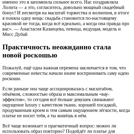
именно это я запомнила сильнее всего. Нас поздравляла
Лолита — а это, согласитесь, довольно мощный свадебный
бонус! И несмотря на масштаб торжества и волнения, в итоге
я поняла одну вещь: свадьба становится по-настоящему
красивой не тогда, когда всё идеально, а когда она правда про
вас». — Анастасия Казанцева, певица, ведущая, модель и
Мисс Дубай
Практичность неожиданно стала
новой роскошью
Пожалуй, ещё одна важная перемена заключается в том, что
современные невесты начали иначе воспринимать саму идею
роскоши.
Если раньше она чаще ассоциировалась с масштабом,
объёмом, сложностью образа и максимальным «вау-
эффектом», то сегодня всё больше девушек связывают
ощущение luxury с качеством ткани, хорошей посадкой,
продуманным кроем и тем самым ощущением лёгкости, когда
платье не носит тебя, а ты живёшь в нём.
Всё чаще возникает и прагматичный вопрос: можно ли
использовать образ повторно? Подойдёт ли платье для