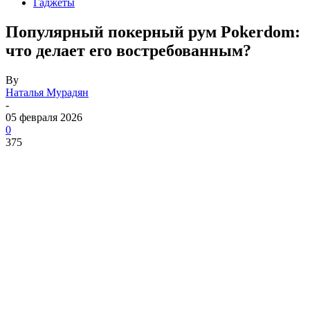
Гаджеты
Популярный покерный рум Pokerdom:
что делает его востребованным?
By
Наталья Мурадян
-
05 февраля 2026
0
375