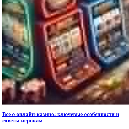
Все о онлайн-казино: ключевые особенности и
советы игрокам