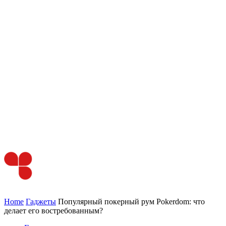
Home
Гаджеты
Популярный покерный рум Pokerdom: что
делает его востребованным?