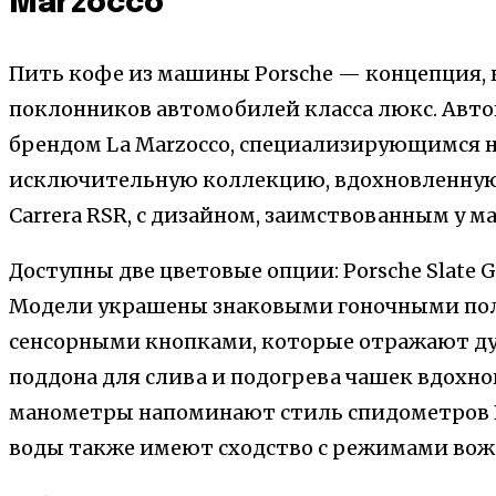
Marzocco
Пить кофе из машины Porsche — концепция, 
поклонников автомобилей класса люкс. Авт
брендом La Marzocco, специализирующимся 
исключительную коллекцию, вдохновленную
Carrera RSR, с дизайном, заимствованным у ма
Доступны две цветовые опции: Porsche Slate Gr
Модели украшены знаковыми гоночными по
сенсорными кнопками, которые отражают ду
поддона для слива и подогрева чашек вдохновл
манометры напоминают стиль спидометров Po
воды также имеют сходство с режимами вож