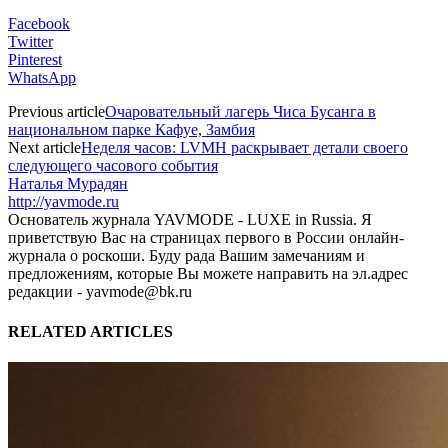
Facebook
Twitter
Pinterest
WhatsApp
Previous article
Очаровательный лагерь Чиса Бусанга в
национальном парке Кафуе, Замбия
Next article
Неделя часов: LVMH раскрывает детали своего
следующего часового события
Наталья Мурадян
http://yavmode.ru
Основатель журнала YAVMODE - LUXE in Russia. Я
приветствую Вас на страницах первого в России онлайн-
журнала о роскоши. Буду рада Вашим замечаниям и
предложениям, которые Вы можете направить на эл.адрес
редакции - yavmode@bk.ru
RELATED ARTICLES