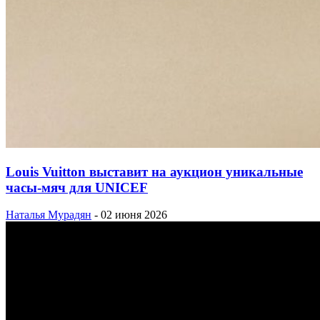
Louis Vuitton выставит на аукцион уникальные
часы-мяч для UNICEF
Наталья Мурадян
-
02 июня 2026