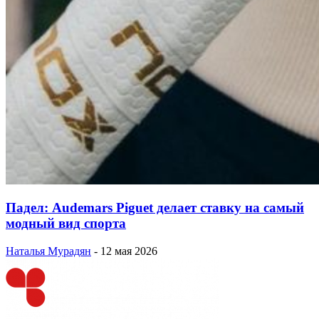
Падел: Audemars Piguet делает ставку на самый
модный вид спорта
Наталья Мурадян
-
12 мая 2026