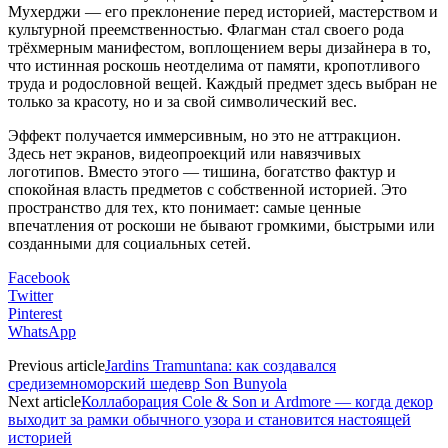
Мухерджи — его преклонение перед историей, мастерством и
культурной преемственностью. Флагман стал своего рода
трёхмерным манифестом, воплощением веры дизайнера в то,
что истинная роскошь неотделима от памяти, кропотливого
труда и родословной вещей. Каждый предмет здесь выбран не
только за красоту, но и за свой символический вес.
Эффект получается иммерсивным, но это не аттракцион.
Здесь нет экранов, видеопроекций или навязчивых
логотипов. Вместо этого — тишина, богатство фактур и
спокойная власть предметов с собственной историей. Это
пространство для тех, кто понимает: самые ценные
впечатления от роскоши не бывают громкими, быстрыми или
созданными для социальных сетей.
Facebook
Twitter
Pinterest
WhatsApp
Previous article
Jardins Tramuntana: как создавался
средиземноморский шедевр Son Bunyola
Next article
Коллаборация Cole & Son и Ardmore — когда декор
выходит за рамки обычного узора и становится настоящей
историей