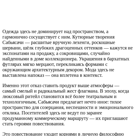
Одежда здесь не доминирует над пространством, а
гармонично сосуществует с ним. Кутюрные творения
Сабьясачи — расшитые вручную лехенги, роскошные
шервани, шёлк глубоких драгоценных оттенков — кажутся не
экспонатами на продажу, а сокровищами, случайно
найденными в доме коллекционера. Украшения в бархатных
футлярах мягко мерцают, перекликаясь формами с
окружающим архитектурным декором. Мода здесь не
выставлена напоказ — она вплетена в контекст.
Именно этот отказ ставить продукт выше атмосферы —
самый смелый и радикальный жест флагмана. В эпоху, когда
люксовый ритейл становится всё более театральным и
технологичным, Сабьясачи предлагает нечто иное: тихое
пространство для созерцания, неспешности и эмоционального
отклика. Посетителей здесь не ведут по заранее
продуманному коммерческому маршруту — их приглашают
стать героями повествования.
Это повествование уходит корнями в личную философию