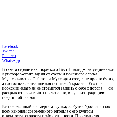
Facebook
Twitter
Pinterest
WhatsApp
В самом сердце нью-йоркского Вест-Виллидж, на уединённой
Кристофер-стрит, вдали от суеты и показного блеска
Мэдисон-авеню, Сабьясачи Мухерджи создал не просто бутик,
а настоящее святилище для ценителей красоты. Его нью-
йоркский флагман не стремится заявить о себе с порога — он
раскрывает свои тайны постепенно, в лучших традициях
подлинной роскоши.
Расположенный в камерном таунхаусе, бутик бросает вызов
всем канонам современного ритейла с его культом
открытости, скорости и эффективности. Пространство