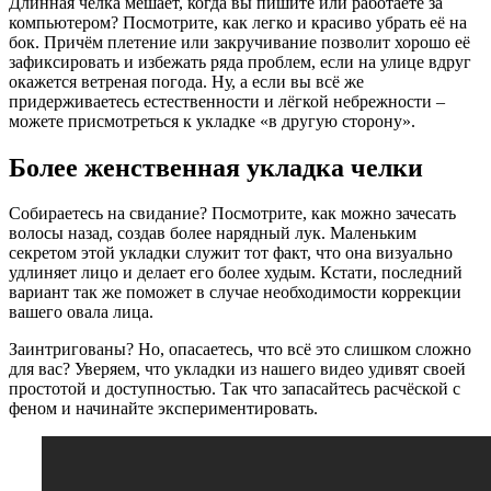
Длинная чёлка мешает, когда вы пишите или работаете за
компьютером? Посмотрите, как легко и красиво убрать её на
бок. Причём плетение или закручивание позволит хорошо её
зафиксировать и избежать ряда проблем, если на улице вдруг
окажется ветреная погода. Ну, а если вы всё же
придерживаетесь естественности и лёгкой небрежности –
можете присмотреться к укладке «в другую сторону».
Более женственная укладка челки
Собираетесь на свидание? Посмотрите, как можно зачесать
волосы назад, создав более нарядный лук. Маленьким
секретом этой укладки служит тот факт, что она визуально
удлиняет лицо и делает его более худым. Кстати, последний
вариант так же поможет в случае необходимости коррекции
вашего овала лица.
Заинтригованы? Но, опасаетесь, что всё это слишком сложно
для вас? Уверяем, что укладки из нашего видео удивят своей
простотой и доступностью. Так что запасайтесь расчёской с
феном и начинайте экспериментировать.