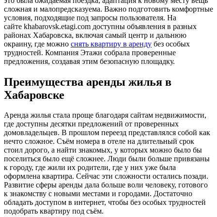
это была ожидаемая поездка, адаптация к новому месту вещь
сложная и малопредсказуема. Важно подготовить комфортные
условия, подходящие под запросы пользователя. На
сайте khabarovsk.etagi.com доступны объявления в разных
районах Хабаровска, включая самый центр и дальнюю
окраину, где можно
снять квартиру в аренду
без особых
трудностей. Компания Этажи собрала проверенные
предложения, создавая этим безопасную площадку.
Преимущества аренды жилья в
Хабаровске
Аренда жилья стала проще благодаря сайтам недвижимости,
где доступны десятки предложений от проверенных
домовладельцев. В прошлом переезд представлялся собой как
нечто сложное. Съём номера в отеле на длительный срок
стоил дорого, а найти знакомых, у которых можно было бы
поселиться было ещё сложнее. Люди были больше привязаны
к городу, где жили их родители, где у них уже была
оформлена квартира. Сейчас эти сложности остались позади.
Развитие сферы аренды дала больше воли человеку, готового
к знакомству с новыми местами и городами. Достаточно
обладать доступом в интернет, чтобы без особых трудностей
подобрать квартиру под съём.