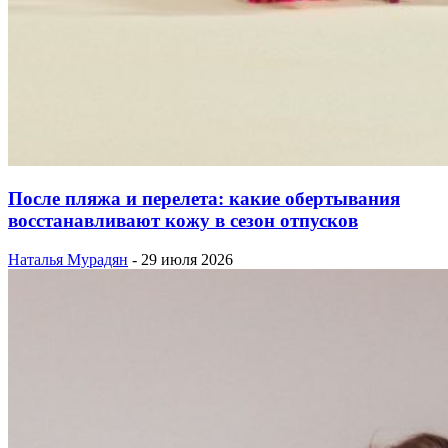
После пляжа и перелета: какие обертывания
восстанавливают кожу в сезон отпусков
Наталья Мурадян
-
29 июля 2026