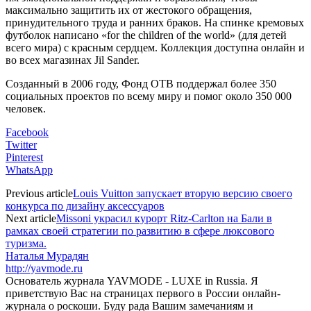
максимально защитить их от жестокого обращения,
принудительного труда и ранних браков. На спинке кремовых
футболок написано «for the children of the world» (для детей
всего мира) с красным сердцем. Коллекция доступна онлайн и
во всех магазинах Jil Sander.
Созданный в 2006 году, Фонд OTB поддержал более 350
социальных проектов по всему миру и помог около 350 000
человек.
Facebook
Twitter
Pinterest
WhatsApp
Previous article
Louis Vuitton запускает вторую версию своего
конкурса по дизайну аксессуаров
Next article
Missoni украсил курорт Ritz-Carlton на Бали в
рамках своей стратегии по развитию в сфере люксового
туризма.
Наталья Мурадян
http://yavmode.ru
Основатель журнала YAVMODE - LUXE in Russia. Я
приветствую Вас на страницах первого в России онлайн-
журнала о роскоши. Буду рада Вашим замечаниям и