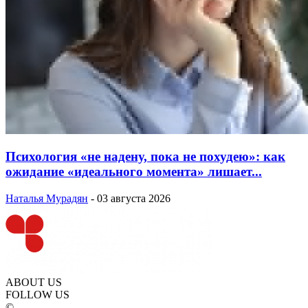
Психология «не надену, пока не похудею»: как
ожидание «идеального момента» лишает...
Наталья Мурадян
-
03 августа 2026
ABOUT US
FOLLOW US
©