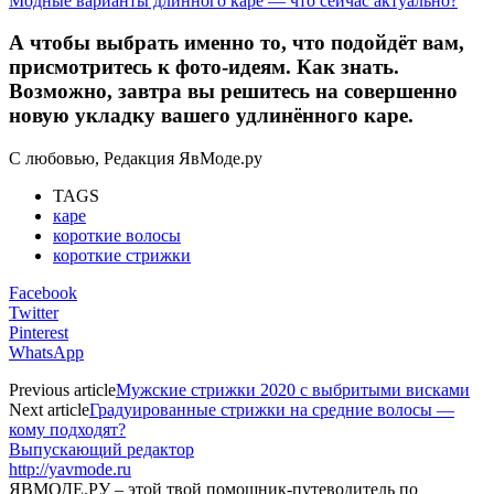
Модные варианты длинного каре — что сейчас актуально?
А чтобы выбрать именно то, что подойдёт вам,
присмотритесь к фото-идеям. Как знать.
Возможно, завтра вы решитесь на совершенно
новую укладку вашего удлинённого каре.
С любовью, Редакция ЯвМоде.ру
TAGS
каре
короткие волосы
короткие стрижки
Facebook
Twitter
Pinterest
WhatsApp
Previous article
Мужские стрижки 2020 с выбритыми висками
Next article
Градуированные стрижки на средние волосы —
кому подходят?
Выпускающий редактор
http://yavmode.ru
ЯВМОДЕ.РУ – этой твой помощник-путеводитель по