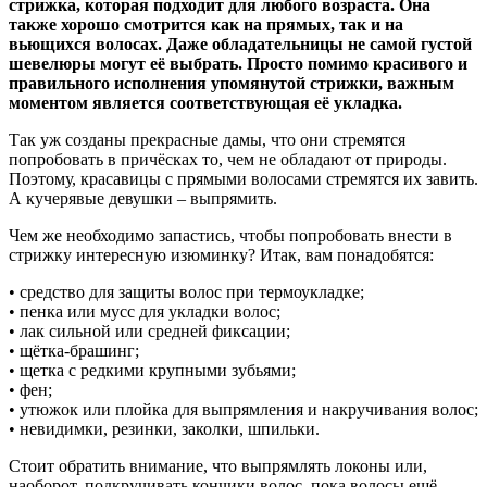
стрижка, которая подходит для любого возраста. Она
также хорошо смотрится как на прямых, так и на
вьющихся волосах. Даже обладательницы не самой густой
шевелюры могут её выбрать. Просто помимо красивого и
правильного исполнения упомянутой стрижки, важным
моментом является соответствующая её укладка.
Так уж созданы прекрасные дамы, что они стремятся
попробовать в причёсках то, чем не обладают от природы.
Поэтому, красавицы с прямыми волосами стремятся их завить.
А кучерявые девушки – выпрямить.
Чем же необходимо запастись, чтобы попробовать внести в
стрижку интересную изюминку? Итак, вам понадобятся:
• средство для защиты волос при термоукладке;
• пенка или мусс для укладки волос;
• лак сильной или средней фиксации;
• щётка-брашинг;
• щетка с редкими крупными зубьями;
• фен;
• утюжок или плойка для выпрямления и накручивания волос;
• невидимки, резинки, заколки, шпильки.
Стоит обратить внимание, что выпрямлять локоны или,
наоборот, подкручивать кончики волос, пока волосы ещё