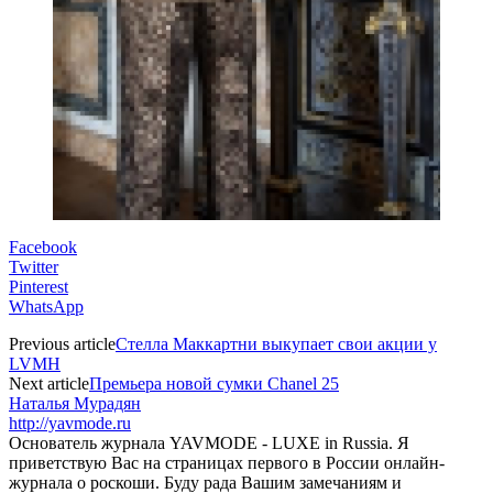
Facebook
Twitter
Pinterest
WhatsApp
Previous article
Стелла Маккартни выкупает свои акции у
LVMH
Next article
Премьера новой сумки Chanel 25
Наталья Мурадян
http://yavmode.ru
Основатель журнала YAVMODE - LUXE in Russia. Я
приветствую Вас на страницах первого в России онлайн-
журнала о роскоши. Буду рада Вашим замечаниям и