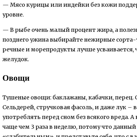
— Мясо курицы или индейки без кожи подд
уровне.
— В рыбе очень малый процент жира, а полезн
позднего ужина выбирайте нежирные сорта-т
речные и морепродукты лучше усваивается, ч
желудок.
Овощи
Тушеные овощи: баклажаны, кабачки, перец.
Сельдерей, стручковая фасоль, и даже лук – 
употреблять перед сном без всякого вреда. А в
чаще чем 3 раза в неделю, потому что данный
«слабительным», и представьте себе, что с ва