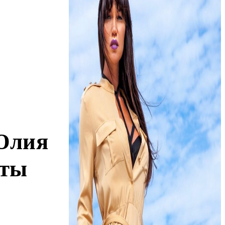
Юлия
кты