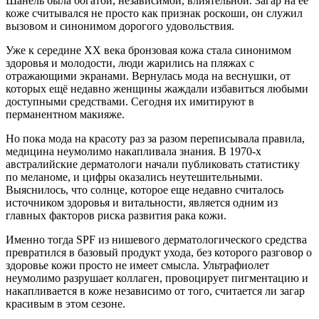
Шанель была богатой, независимой, влиятельной. Загар на её
коже считывался не просто как признак роскоши, он служил
вызовом и синонимом дорогого удовольствия.
Уже к середине XX века бронзовая кожа стала синонимом
здоровья и молодости, люди жарились на пляжах с
отражающими экранами. Вернулась мода на веснушки, от
которых ещё недавно женщины жаждали избавиться любыми
доступными средствами. Сегодня их имитируют в
перманентном макияже.
Но пока мода на красоту раз за разом переписывала правила,
медицина неумолимо накапливала знания. В 1970-х
австралийские дерматологи начали публиковать статистику
по меланоме, и цифры оказались неутешительными.
Выяснилось, что солнце, которое еще недавно считалось
источником здоровья и витальности, является одним из
главных факторов риска развития рака кожи.
Именно тогда SPF из нишевого дерматологического средства
превратился в базовый продукт ухода, без которого разговор о
здоровье кожи просто не имеет смысла. Ультрафиолет
неумолимо разрушает коллаген, провоцирует пигментацию и
накапливается в коже независимо от того, считается ли загар
красивым в этом сезоне.