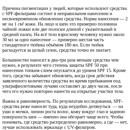
Причина пигментации у людей, которые используют средства
с SPF-фильтрами состоит в неправильном нанесении и
несвоевременном обновлении средства. Норма нанесения — 2
мг на 1 см² кожи. На лицо и шею это примерно половина
чайной ложки или две полоски длиной с указательный и
средний палец. На всё тело взрослому человеку нужно около
30 мл за одно нанесение — примерно шестая часть
стандартного тюбика объёмом 180 мл. Если тюбик
расходуется за целый сезон, средства точно не хватает.
Большинство наносит в два-три раза меньше средства чем
нужно, в результате чего степень защиты SPF 50 при
нанесении тонким слоем опускается до уровня SPF 15. Кроме
того, средства забывают обновлять, когда срок действия
заявленного количества средства во время пребывания под
ультрафиолетовыми лучами составляет до двух часов, после
чего его нужно повторно нанести на открытые участки тела.
Важна и равномерность. По результатам исследования, SPF-
средства реже наносят туда, куда неудобно дотянуться — на
уши и мочки, линию роста волос, кожу вокруг глаз и заднюю
поверхность шеи — именно она обгорает чаще всего. Чтобы
понимать, где средство распределено равномерно, а где — нет,
лучше использовать зеркальце с UV-фильтром.