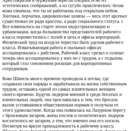
Аристократия и буржуазия берегли бледность не из
эстетических соображений, а из сугубо практических: белая
кожа означала, что ты не работаешь под открытым небом.
Зонтики, перчатки, широкополые шляпы — весь этот арсенал
существовал не ради красоты, а ради социального статуса. с
Все изменилось на старте эпохи индустриализации и
урбанизации, когда большинство представителей рабочего
класса переместились с полей в цеха и офисы корпораций.
Физический труд на воздухе перестал быть уделом рабочего
класса. Изматывающая работа в пыльных офисах
ассоциировалась с рабством. Рабочий класс грезил о солнце:
теперь оно ассоциировалось у них не с трудом, а с отдыхом,
который стал синонимом роскоши для корпоративных
сотрудников.
Коко Шанель много времени проводила в ателье, где
создавала свои наряды и зарабатывала на жизнь собственным
трудом, оставаясь одной из самых влиятельных женщин
своего времени. Будучи лидером мнений в среде богатых и
влиятельных людей, она прославилась и тем, что бросала
вызов устоявшимся общественным нормам и получала от
этого удовольствие. Когда она появилась на Лазурном берегу
с бронзовым загаром, жены послов и политических лидеров
восхитилось не загаром, а тем, что именно она его носила.
Несмотря на яркую принадлежность к рабочему классу,