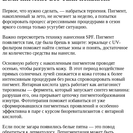
Первое, что нужно сделать, — набраться терпения. Пигмент,
накопленный за лето, не исчезнет за неделю, а попытки
форсировать процесс агрессивными процедурами в сезон
яркого солнца только усугубят ситуацию.
Важно пересмотреть технику нанесения SPF. Пигмент
появляется там, где была брешь в защите: зеркальце с UV-
фильтром поможет найти слепые зоны и понять, достаточное
ли количество средства вы нанесли.
Основную работу с накопленным пигментом проводят
осенью, чтобы разгрузить кожу. В этот период воздействие
прямых солнечных лучей снижается и кожа готова к более
интенсивным процедурам без риска спровоцировать новый
пигмент. Янтарная кислота здесь работает как антагонист
тирозиназы — фермента, который запускает синтез меланина:
разрушая его, она прерывает цепочку пигментообразования
изнутри. Фототерапия поможет избавиться от уже
сформировавшихся пигментных проявлений и особенно
эффективна в паре с курсом биоревитализантов с янтарной
кислотой.
Если после загара появились белые пятна — это повод
обратиться к дерматологу. Депигментация может быть