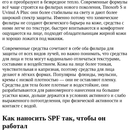
его и преобразуют в безвредное тепло. Cовременные формулы
всё чаще строятся на фильтрах нового поколения, Tinosorb S и
Uvinul A Plus: они более стабильны на свету и дают более
широкий спектр защиты. Именно потому что химические
фильтры не создают физического барьера на коже, средства с
ними легче по текстуре, быстрее впитываются и комфортнее
ощущаются на лице, подходят обладательницам жирной кожи
и хорошо ложатся под макияж.
Современные средства сочетают в себе оба фильтра для
защиты от всех видов лучей, но важно понимать, что средства
для лица и тела могут кардинально отличаться текстурами,
составами и воздействием. Кожа на лице более тонкая,
чувствительная и капризная, поэтому средства для лица
делают в лёгких формах. Популярны флюиды, эмульсии,
кремы с низкой плотностью — они не оставляют пленку.
Средства для тела более плотные и водостойкие, они
разрабатываются для равномерного нанесения на большие
усастки кожи, дольше держатся в условиях активного и слабо
выраженного потоотделения, при физической активности и
контакте с водой.
Как наносить SPF так, чтобы он
работал