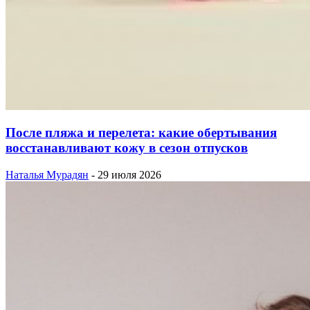
После пляжа и перелета: какие обертывания
восстанавливают кожу в сезон отпусков
Наталья Мурадян
-
29 июля 2026