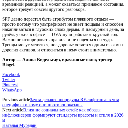
временной реакцией, а может оказаться признаком состояния,
которое требует совсем другого разговора.
SPF давно перестал быть атрибутом пляжного отдыха —
просто потому что ультрафиолет не знает пощады и способен
накапливаться в глубоких слоях дермы. В пасмурный день, за
рулём, у окна в офисе — UVA-лучи работают круглый год.
Важно не игнорировать правила и не надеяться на чудо.
Тренды могут меняться, но здоровье остается одним из самых
дорогих активов, и относиться к нему стоит внимательно.
Автор — Алина Видельгауз, врач-косметолог, тренер
Biogel.
Facebook
Twitter
Pinterest
WhatsApp
Previous article
Зачем делают процедуры RF-лифтинга: в чем
специфика и кому они противопоказаны
Next article
Влияние социальных сетей: как образы
инфлюенсеров формируют стандарты красоты и стиля в 2026
м
Наталья Мурадян