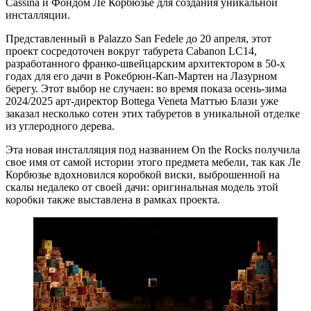
Cassina и Фондом Ле Корбюзье для создания уникальной
инсталляции.
Представленный в Palazzo San Fedele до 20 апреля, этот
проект сосредоточен вокруг табурета Cabanon LC14,
разработанного франко-швейцарским архитектором в 50-х
годах для его дачи в Рокебрюн-Кап-Мартен на Лазурном
берегу. Этот выбор не случаен: во время показа осень-зима
2024/2025 арт-директор Bottega Veneta Маттью Блази уже
заказал несколько сотен этих табуретов в уникальной отделке
из углеродного дерева.
Эта новая инсталляция под названием On the Rocks получила
свое имя от самой истории этого предмета мебели, так как Ле
Корбюзье вдохновился коробкой виски, выброшенной на
скалы недалеко от своей дачи: оригинальная модель этой
коробки также выставлена в рамках проекта.