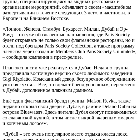
группа, специализирующаяся на модных ресторанах и
организации мероприятий, объявляет о своем «масштабном
развертывании в течение следующих 3 лет», в частности, в
Европе и на Ближнем Востоке.
«Лондон, Женева, Стамбул, Бухарест, Милан, Дубай и Эр-
Рияд – это уже обозначенные направления, где Paris Society
будет открывать не только свои флагманские рестораны, но и
отели под брендом Paris Society Collection, а также программу
членства через создание Members Club Paris Society Unlimited»,
– сообщила компания в пресс-релизе.
План экспансии уже реализуется в Дубае. Недавно группа
представила восточную версию своего любимого заведения
Gigi Rigolatto. Изысканный декор, безупречное обслуживание,
уютная кухня… Все, что делает бренд успешным, перенесено
в Дубай, дополненное пляжным домиком.
Ещё один флагманский бренд группы, Maison Revka, также
недавно открыл свои двери в Дубае, в районе Delano Dubai на
острове Bluewaters. Здесь жители Дубая смогут познакомиться
со славянской кухней, в том числе с икрой, жареным омаром
и копченым лососем.
«Дубай – это очень популярное место отдыха класса люкс,
привлекающее иностранных туристов, экспатов и