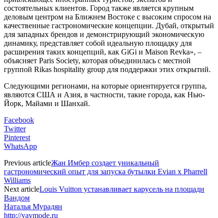
состоятельных клиентов. Город также является крупным
деловым центром на Ближнем Востоке с высоким спросом на
качественные гастрономические концепции. Дубай, открытый
для западных брендов и демонстрирующий экономическую
динамику, представляет собой идеальную площадку для
расширения таких концепций, как GiGi и Maison Revka», –
объясняет Paris Society, которая объединилась с местной
группой Rikas hospitality group для поддержки этих открытий.
Следующими регионами, на которые ориентируется группа,
являются США и Азия, в частности, такие города, как Нью-
Йорк, Майами и Шанхай.
Facebook
Twitter
Pinterest
WhatsApp
Previous article
Жан Имбер создает уникальный
гастрономический опыт для запуска бутылки Evian x Pharrell
Williams
Next article
Louis Vuitton устанавливает карусель на площади
Вандом
Наталья Мурадян
http://yavmode.ru