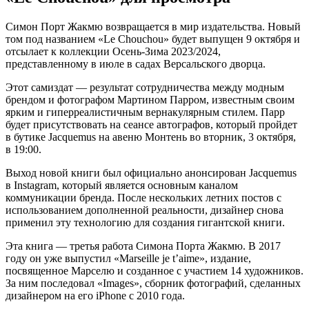
Симон Порт Жакмю возвращается в мир издательства. Новый
том под названием «Le Chouchou» будет выпущен 9 октября и
отсылает к коллекции Осень-Зима 2023/2024,
представленному в июле в садах Версальского дворца.
Этот самиздат — результат сотрудничества между модным
брендом и фотографом Мартином Парром, известным своим
ярким и гиперреалистичным вернакулярным стилем. Парр
будет присутствовать на сеансе автографов, который пройдет
в бутике Jacquemus на авеню Монтень во вторник, 3 октября,
в 19:00.
Выход новой книги был официально анонсирован Jacquemus
в Instagram, который является основным каналом
коммуникации бренда. После нескольких летних постов с
использованием дополненной реальности, дизайнер снова
применил эту технологию для создания гигантской книги.
Эта книга — третья работа Симона Порта Жакмю. В 2017
году он уже выпустил «Marseille je t’aime», издание,
посвященное Марселю и созданное с участием 14 художников.
За ним последовал «Images», сборник фотографий, сделанных
дизайнером на его iPhone с 2010 года.