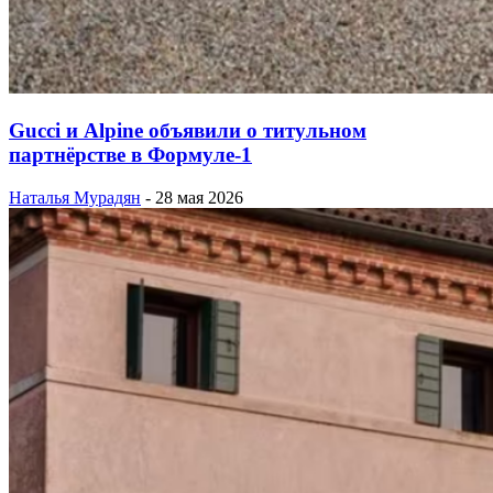
Gucci и Alpine объявили о титульном
партнёрстве в Формуле-1
Наталья Мурадян
-
28 мая 2026