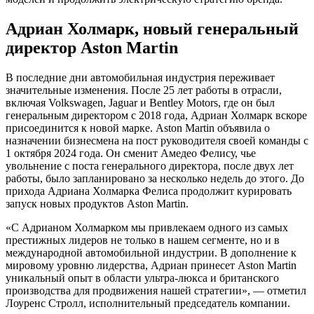
Адриан Холмарк, новый генеральный
директор Aston Martin
В последние дни автомобильная индустрия переживает
значительные изменения. После 25 лет работы в отрасли,
включая Volkswagen, Jaguar и Bentley Motors, где он был
генеральным директором с 2018 года, Адриан Холмарк вскоре
присоединится к новой марке. Aston Martin объявила о
назначении бизнесмена на пост руководителя своей команды с
1 октября 2024 года. Он сменит Амедео Фелису, чье
увольнение с поста генерального директора, после двух лет
работы, было запланировано за несколько недель до этого. До
прихода Адриана Холмарка Фелиса продолжит курировать
запуск новых продуктов Aston Martin.
«С Адрианом Холмарком мы привлекаем одного из самых
престижных лидеров не только в нашем сегменте, но и в
международной автомобильной индустрии. В дополнение к
мировому уровню лидерства, Адриан принесет Aston Martin
уникальный опыт в области ультра-люкса и британского
производства для продвижения нашей стратегии», — отметил
Лоуренс Стролл, исполнительный председатель компании.