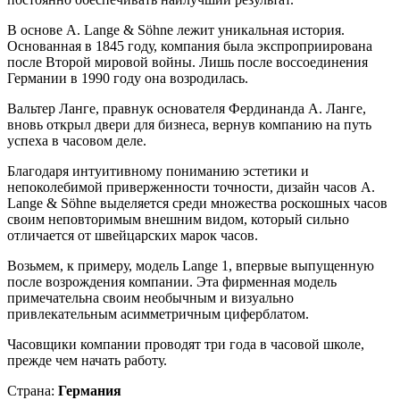
В основе A. Lange & Söhne лежит уникальная история.
Основанная в 1845 году, компания была экспроприирована
после Второй мировой войны. Лишь после воссоединения
Германии в 1990 году она возродилась.
Вальтер Ланге, правнук основателя Фердинанда А. Ланге,
вновь открыл двери для бизнеса, вернув компанию на путь
успеха в часовом деле.
Благодаря интуитивному пониманию эстетики и
непоколебимой приверженности точности, дизайн часов A.
Lange & Söhne выделяется среди множества роскошных часов
своим неповторимым внешним видом, который сильно
отличается от швейцарских марок часов.
Возьмем, к примеру, модель Lange 1, впервые выпущенную
после возрождения компании. Эта фирменная модель
примечательна своим необычным и визуально
привлекательным асимметричным циферблатом.
Часовщики компании проводят три года в часовой школе,
прежде чем начать работу.
Страна:
Германия