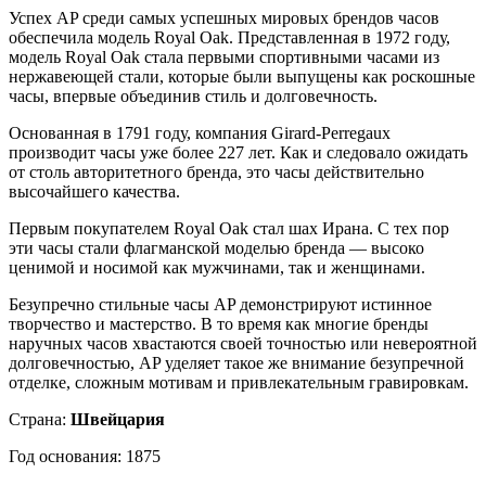
Успех AP среди самых успешных мировых брендов часов
обеспечила модель Royal Oak. Представленная в 1972 году,
модель Royal Oak стала первыми спортивными часами из
нержавеющей стали, которые были выпущены как роскошные
часы, впервые объединив стиль и долговечность.
Основанная в 1791 году, компания Girard-Perregaux
производит часы уже более 227 лет. Как и следовало ожидать
от столь авторитетного бренда, это часы действительно
высочайшего качества.
Первым покупателем Royal Oak стал шах Ирана. С тех пор
эти часы стали флагманской моделью бренда — высоко
ценимой и носимой как мужчинами, так и женщинами.
Безупречно стильные часы AP демонстрируют истинное
творчество и мастерство. В то время как многие бренды
наручных часов хвастаются своей точностью или невероятной
долговечностью, AP уделяет такое же внимание безупречной
отделке, сложным мотивам и привлекательным гравировкам.
Страна:
Швейцария
Год основания: 1875