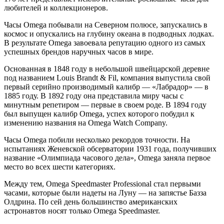
любителей и коллекционеров.
Часы Omega побывали на Северном полюсе, запускались в
космос и опускались на глубину океана в подводных лодках.
В результате Omega завоевала репутацию одного из самых
успешных брендов наручных часов в мире.
Основанная в 1848 году в небольшой швейцарской деревне
под названием Louis Brandt & Fil, компания выпустила свой
первый серийно производимый калибр — «Лабрадор» — в
1885 году. В 1892 году она представила миру часы с
минутным репетиром — первые в своем роде. В 1894 году
был выпущен калибр Omega, успех которого побудил к
изменению названия на Omega Watch Company.
Часы Omega побили несколько рекордов точности. На
испытаниях Женевской обсерватории 1931 года, получивших
название «Олимпиада часового дела», Omega заняла первое
место во всех шести категориях.
Между тем, Omega Speedmaster Professional стал первыми
часами, которые были надеты на Луну — на запястье Базза
Олдрина. По сей день большинство американских
астронавтов носят только Omega Speedmaster.