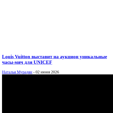
Louis Vuitton выставит на аукцион уникальные
часы-мяч для UNICEF
Наталья Мурадян
-
02 июня 2026