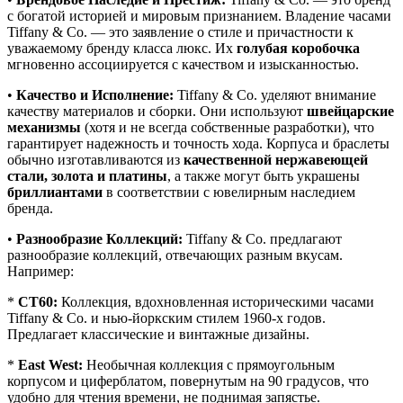
с богатой историей и мировым признанием. Владение часами
Tiffany & Co. — это заявление о стиле и причастности к
уважаемому бренду класса люкс. Их
голубая коробочка
мгновенно ассоциируется с качеством и изысканностью.
•
Качество и Исполнение:
Tiffany & Co. уделяют внимание
качеству материалов и сборки. Они используют
швейцарские
механизмы
(хотя и не всегда собственные разработки), что
гарантирует надежность и точность хода. Корпуса и браслеты
обычно изготавливаются из
качественной нержавеющей
стали, золота и платины
, а также могут быть украшены
бриллиантами
в соответствии с ювелирным наследием
бренда.
•
Разнообразие Коллекций:
Tiffany & Co. предлагают
разнообразие коллекций, отвечающих разным вкусам.
Например:
*
CT60:
Коллекция, вдохновленная историческими часами
Tiffany & Co. и нью-йоркским стилем 1960-х годов.
Предлагает классические и винтажные дизайны.
*
East West:
Необычная коллекция с прямоугольным
корпусом и циферблатом, повернутым на 90 градусов, что
удобно для чтения времени, не поднимая запястье.