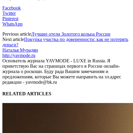
Facebook
Twitter
Pinterest
WhatsApp
Previous article
Лучшие отели Золотого кольца России
Next article
Покупка участка по доверенности: как не потерять
деньги?
Наталья Мурадян
http://yavmode.ru
Основатель журнала YAVMODE - LUXE in Russia. Я
приветствую Вас на страницах первого в России онлайн-
журнала о роскоши. Буду рада Вашим замечаниям и
предложениям, которые Вы можете направить на эл.адрес
редакции - yavmode@bk.ru
RELATED ARTICLES