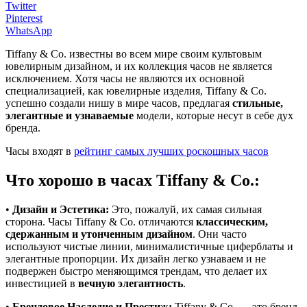
Twitter
Pinterest
WhatsApp
Tiffany & Co. известны во всем мире своим культовым
ювелирным дизайном, и их коллекция часов не является
исключением. Хотя часы не являются их основной
специализацией, как ювелирные изделия, Tiffany & Co.
успешно создали нишу в мире часов, предлагая
стильные,
элегантные и узнаваемые
модели, которые несут в себе дух
бренда.
Часы входят в
рейтинг самых лучших роскошных часов
Что хорошо в часах Tiffany & Co.:
•
Дизайн и Эстетика:
Это, пожалуй, их самая сильная
сторона. Часы Tiffany & Co. отличаются
классическим,
сдержанным и утонченным дизайном
. Они часто
используют чистые линии, минималистичные циферблаты и
элегантные пропорции. Их дизайн легко узнаваем и не
подвержен быстро меняющимся трендам, что делает их
инвестицией в
вечную элегантность
.
•
Брендовое Наследие и Престиж:
Tiffany & Co. — это бренд