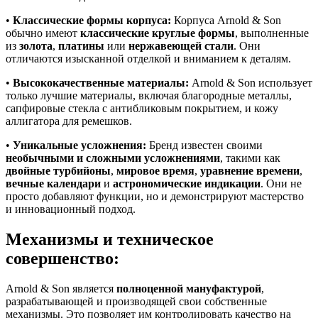
•
Классические формы корпуса:
Корпуса Arnold & Son
обычно имеют
классические круглые формы
, выполненные
из
золота
,
платины
или
нержавеющей стали
. Они
отличаются изысканной отделкой и вниманием к деталям.
•
Высококачественные материалы:
Arnold & Son использует
только лучшие материалы, включая благородные металлы,
сапфировые стекла с антибликовым покрытием, и кожу
аллигатора для ремешков.
•
Уникальные усложнения:
Бренд известен своими
необычными и сложными усложнениями
, такими как
двойные турбийоны
,
мировое время
,
уравнение времени
,
вечные календари
и
астрономические индикации
. Они не
просто добавляют функции, но и демонстрируют мастерство
и инновационный подход.
Механизмы и техническое
совершенство:
Arnold & Son является
полноценной мануфактурой
,
разрабатывающей и производящей свои собственные
механизмы. Это позволяет им контролировать качество на