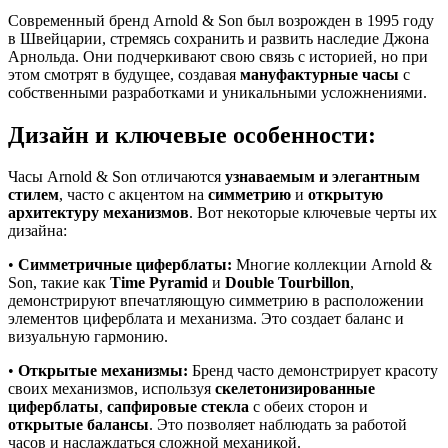
Современный бренд Arnold & Son был возрожден в 1995 году
в Швейцарии, стремясь сохранить и развить наследие Джона
Арнольда. Они подчеркивают свою связь с историей, но при
этом смотрят в будущее, создавая
мануфактурные часы
с
собственными разработками и уникальными усложнениями.
Дизайн и ключевые особенности:
Часы Arnold & Son отличаются
узнаваемым и элегантным
стилем
, часто с акцентом на
симметрию
и
открытую
архитектуру механизмов
. Вот некоторые ключевые черты их
дизайна:
•
Симметричные циферблаты:
Многие коллекции Arnold &
Son, такие как
Time Pyramid
и
Double Tourbillon
,
демонстрируют впечатляющую симметрию в расположении
элементов циферблата и механизма. Это создает баланс и
визуальную гармонию.
•
Открытые механизмы:
Бренд часто демонстрирует красоту
своих механизмов, используя
скелетонизированные
циферблаты
,
сапфировые стекла
с обеих сторон и
открытые балансы
. Это позволяет наблюдать за работой
часов и наслаждаться сложной механикой.