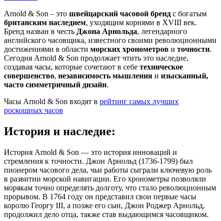
Arnold & Son – это
швейцарский часовой бренд
с богатым
британским наследием
, уходящим корнями в XVIII век.
Бренд назван в честь
Джона Арнольда
, легендарного
английского часовщика, известного своими революционными
достижениями в области
морских хронометров
и
точности
.
Сегодня Arnold & Son продолжает чтить это наследие,
создавая часы, которые сочетают в себе
техническое
совершенство
,
независимость мышления
и
изысканный,
часто симметричный дизайн
.
Часы Arnold & Son входят в
рейтинг самых лучших
роскошных часов
История и наследие:
История Arnold & Son — это история инноваций и
стремления к точности. Джон Арнольд (1736-1799) был
пионером часового дела, чьи работы сыграли ключевую роль
в развитии морской навигации. Его хронометры позволяли
морякам точно определять долготу, что стало революционным
прорывом. В 1764 году он представил свои первые часы
королю Георгу III, а позже его сын, Джон Роджер Арнольд,
продолжил дело отца, также став выдающимся часовщиком.