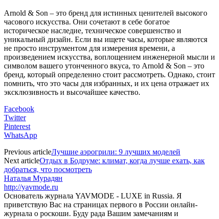
Arnold & Son – это бренд для истинных ценителей высокого
часового искусства. Они сочетают в себе богатое
историческое наследие, техническое совершенство и
уникальный дизайн. Если вы ищете часы, которые являются
не просто инструментом для измерения времени, а
произведением искусства, воплощением инженерной мысли и
символом вашего утонченного вкуса, то Arnold & Son – это
бренд, который определенно стоит рассмотреть. Однако, стоит
помнить, что это часы для избранных, и их цена отражает их
эксклюзивность и высочайшее качество.
Facebook
Twitter
Pinterest
WhatsApp
Previous article
Лучшие аэрогрили: 9 лучших моделей
Next article
Отдых в Бодруме: климат, когда лучше ехать, как
добраться, что посмотреть
Наталья Мурадян
http://yavmode.ru
Основатель журнала YAVMODE - LUXE in Russia. Я
приветствую Вас на страницах первого в России онлайн-
журнала о роскоши. Буду рада Вашим замечаниям и