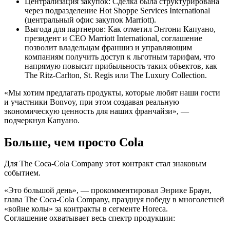
Централизация закупок: Сделка была структурирована
через подразделение Hot Shoppe Services International
(центральный офис закупок Marriott).
Выгода для партнеров: Как отметил Энтони Капуано,
президент и CEO Marriott International, соглашение
позволит владельцам франшиз и управляющим
компаниям получить доступ к льготным тарифам, что
напрямую повысит прибыльность таких объектов, как
The Ritz-Carlton, St. Regis или The Luxury Collection.
«Мы хотим предлагать продукты, которые любят наши гости
и участники Bonvoy, при этом создавая реальную
экономическую ценность для наших франчайзи», —
подчеркнул Капуано.
Больше, чем просто Cola
Для The Coca-Cola Company этот контракт стал знаковым
событием.
«Это большой день», — прокомментировал Энрике Браун,
глава The Coca-Cola Company, празднуя победу в многолетней
«войне колы» за контракты в сегменте Horeca.
Соглашение охватывает весь спектр продукции: