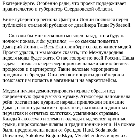
Екатеринбурге. Особенно рады, что проект поддерживает
правительство и губернатор Свердловской области.
Вице-губернатор региона Дмитрий Ионин появился перед
публикой в стильной рубашке от дизайнера Таши Рублевой.
— Сказали бы мне несколько месяцев назад, что я буду на
ночном показе, я бы удивился, — со смехом подметил
Дмитрий Ионин. – Весь Екатеринбург сегодня живет модой.
Проект удался, и мы можем сказать, что Международная
неделя моды будет жить. О нас говорят по всей России. Наша
задача – помогать через мероприятия налаживанию бизнес-
процессов и партнерству. Такие деловые мероприятия
продвигают бренды. Они решают вопросы дизайнеров и
помогают им попасть в магазины и на маркетплейсы.
Модели начали демонстрировать первые образы под
современную французскую музыку. Атмосфера напоминала
рейв: элегантные нуарные наряды привлекали внимание.
Дамы, словно уральские парижанки, выходили в длинных
перчатках и сетчатых колготках, усыпанных стразами.
Каждый аксессуар и элемент одежды выделялся: крупные
сумки, широкополые шляпы и традиционные кепи. На показе
были представлены вещи от брендов Hard, Soda moda,
Umyarova, Sokolova Bogorodskya, My atelier dress и других.