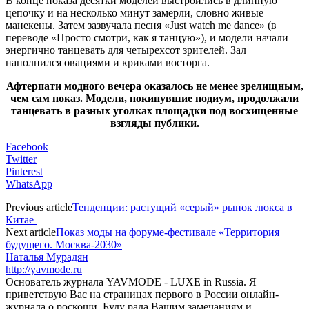
В конце показа десятки моделей выстроились в длинную
цепочку и на несколько минут замерли, словно живые
манекены. Затем зазвучала песня «Just watch me dance» (в
переводе «Просто смотри, как я танцую»), и модели начали
энергично танцевать для четырехсот зрителей. Зал
наполнился овациями и криками восторга.
Афтерпати модного вечера оказалось не менее зрелищным,
чем сам показ. Модели, покинувшие подиум, продолжали
танцевать в разных уголках площадки под восхищенные
взгляды публики.
Facebook
Twitter
Pinterest
WhatsApp
Previous article
Тенденции: растущий «серый» рынок люкса в
Китае
Next article
Показ моды на форуме-фестивале «Территория
будущего. Москва-2030»
Наталья Мурадян
http://yavmode.ru
Основатель журнала YAVMODE - LUXE in Russia. Я
приветствую Вас на страницах первого в России онлайн-
журнала о роскоши. Буду рада Вашим замечаниям и