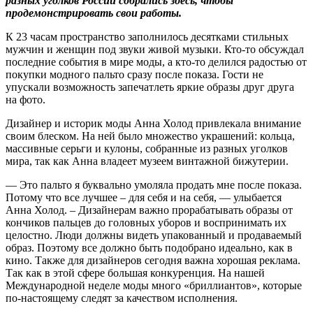
разных уголков России собрались здесь, чтобы
продемонстрировать свои работы.
К 23 часам пространство заполнилось десятками стильных
мужчин и женщин под звуки живой музыки. Кто-то обсуждал
последние события в мире моды, а кто-то делился радостью от
покупки модного пальто сразу после показа. Гости не
упускали возможность запечатлеть яркие образы друг друга
на фото.
Дизайнер и историк моды Анна Холод привлекала внимание
своим блеском. На ней было множество украшений: кольца,
массивные серьги и кулоны, собранные из разных уголков
мира, так как Анна владеет музеем винтажной бижутерии.
— Это пальто я буквально умоляла продать мне после показа.
Потому что все лучшее – для себя и на себя, — улыбается
Анна Холод. – Дизайнерам важно прорабатывать образы от
кончиков пальцев до головных уборов и воспринимать их
целостно. Люди должны видеть упакованный и продаваемый
образ. Поэтому все должно быть подобрано идеально, как в
кино. Также для дизайнеров сегодня важна хорошая реклама.
Так как в этой сфере большая конкуренция. На нашей
Международной неделе моды много «бриллиантов», которые
по-настоящему следят за качеством исполнения.