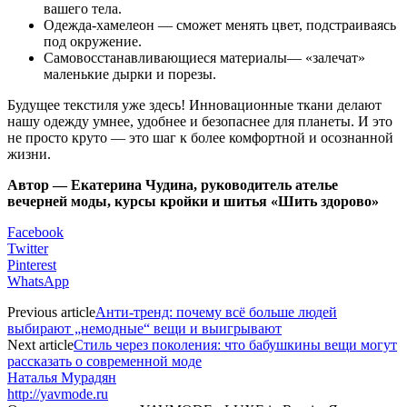
вашего тела.
Одежда‑хамелеон — сможет менять цвет, подстраиваясь
под окружение.
Самовосстанавливающиеся материалы— «залечат»
маленькие дырки и порезы.
Будущее текстиля уже здесь! Инновационные ткани делают
нашу одежду умнее, удобнее и безопаснее для планеты. И это
не просто круто — это шаг к более комфортной и осознанной
жизни.
Автор — Екатерина Чудина, руководитель ателье
вечерней моды, курсы кройки и шитья «Шить здорово»
Facebook
Twitter
Pinterest
WhatsApp
Previous article
Анти‑тренд: почему всё больше людей
выбирают „немодные“ вещи и выигрывают
Next article
Стиль через поколения: что бабушкины вещи могут
рассказать о современной моде
Наталья Мурадян
http://yavmode.ru