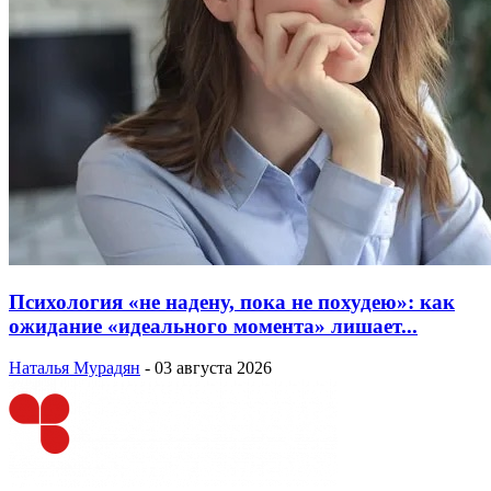
Психология «не надену, пока не похудею»: как
ожидание «идеального момента» лишает...
Наталья Мурадян
-
03 августа 2026