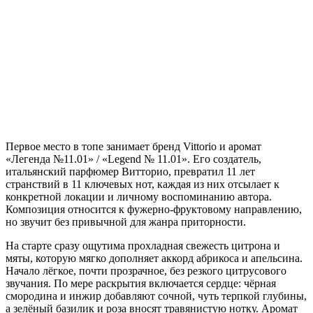
Первое место в топе занимает бренд Vittorio и аромат
«Легенда №11.01» / «Legend № 11.01». Его создатель,
итальянский парфюмер Витторио, превратил 11 лет
странствий в 11 ключевых нот, каждая из них отсылает к
конкретной локации и личному воспоминанию автора.
Композиция относится к фужерно-фруктовому направлению,
но звучит без привычной для жанра приторности.
На старте сразу ощутима прохладная свежесть цитрона и
мяты, которую мягко дополняет аккорд абрикоса и апельсина.
Начало лёгкое, почти прозрачное, без резкого цитрусового
звучания. По мере раскрытия включается сердце: чёрная
смородина и инжир добавляют сочной, чуть терпкой глубины,
а зелёный базилик и роза вносят травянистую нотку. Аромат