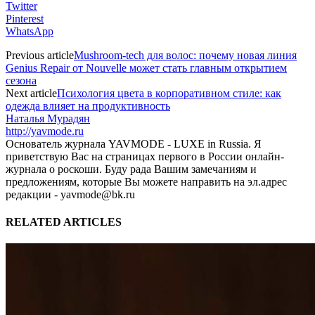
Twitter
Pinterest
WhatsApp
Previous article
Mushroom-tech для волос: почему новая линия
Genius Repair от Nouvelle может стать главным открытием
сезона
Next article
Психология цвета в корпоративном стиле: как
одежда влияет на продуктивность
Наталья Мурадян
http://yavmode.ru
Основатель журнала YAVMODE - LUXE in Russia. Я
приветствую Вас на страницах первого в России онлайн-
журнала о роскоши. Буду рада Вашим замечаниям и
предложениям, которые Вы можете направить на эл.адрес
редакции - yavmode@bk.ru
RELATED ARTICLES