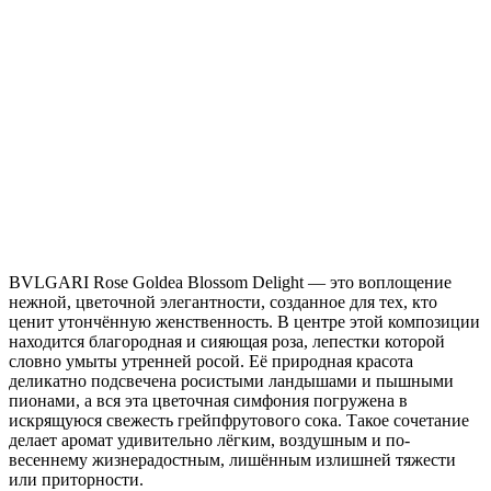
BVLGARI Rose Goldea Blossom Delight — это воплощение
нежной, цветочной элегантности, созданное для тех, кто
ценит утончённую женственность. В центре этой композиции
находится благородная и сияющая роза, лепестки которой
словно умыты утренней росой. Её природная красота
деликатно подсвечена росистыми ландышами и пышными
пионами, а вся эта цветочная симфония погружена в
искрящуюся свежесть грейпфрутового сока. Такое сочетание
делает аромат удивительно лёгким, воздушным и по-
весеннему жизнерадостным, лишённым излишней тяжести
или приторности.