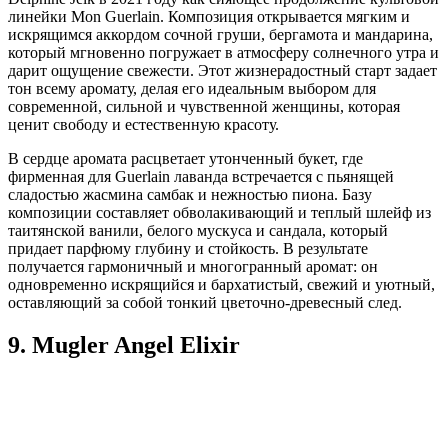
линейки Mon Guerlain. Композиция открывается мягким и
искрящимся аккордом сочной груши, бергамота и мандарина,
который мгновенно погружает в атмосферу солнечного утра и
дарит ощущение свежести. Этот жизнерадостный старт задает
тон всему аромату, делая его идеальным выбором для
современной, сильной и чувственной женщины, которая
ценит свободу и естественную красоту.
В сердце аромата расцветает утонченный букет, где
фирменная для Guerlain лаванда встречается с пьянящей
сладостью жасмина самбак и нежностью пиона. Базу
композиции составляет обволакивающий и теплый шлейф из
таитянской ванили, белого мускуса и сандала, который
придает парфюму глубину и стойкость. В результате
получается гармоничный и многогранный аромат: он
одновременно искрящийся и бархатистый, свежий и уютный,
оставляющий за собой тонкий цветочно-древесный след.
9. Mugler Angel Elixir