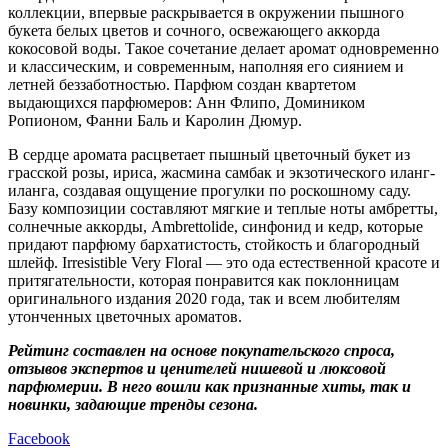
коллекции, впервые раскрывается в окружении пышного
букета белых цветов и сочного, освежающего аккорда
кокосовой воды. Такое сочетание делает аромат одновременно
и классическим, и современным, наполняя его сиянием и
летней беззаботностью. Парфюм создан квартетом
выдающихся парфюмеров: Анн Флипо, Домиником
Ропионом, Фанни Баль и Каролин Дюмур.
В сердце аромата расцветает пышный цветочный букет из
грасской розы, ириса, жасмина самбак и экзотического иланг-
иланга, создавая ощущение прогулки по роскошному саду.
Базу композиции составляют мягкие и теплые ноты амбретты,
солнечные аккорды, Ambrettolide, синфонид и кедр, которые
придают парфюму бархатистость, стойкость и благородный
шлейф. Irresistible Very Floral — это ода естественной красоте и
притягательности, которая понравится как поклонницам
оригинального издания 2020 года, так и всем любителям
утонченных цветочных ароматов.
Рейтинг составлен на основе покупательского спроса,
отзывов экспертов и ценителей нишевой и люксовой
парфюмерии. В него вошли как признанные хиты, так и
новинки, задающие тренды сезона.
Facebook