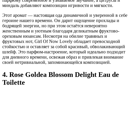
парфюму современное и узнаваемое звучание, а цитрусы и
миндаль добавляют композиции игривости и мягкости.
Этот аромат — настоящая ода динамичной и уверенной в себе
героине нашего времени. Он дарит ощущение прохлады и
бодрящей энергии, но при этом остаётся невероятно
женственным и уютным благодаря деликатным фруктово-
ореховым нюансам. Несмотря на обилие травяных и
фруктовых нот, Girl Of Now Lovely обладает превосходной
стойкостью и оставляет за собой красивый, обволакивающий
шлейф. Это парфюм-настроение, который идеально подходит
для дневного времени, освежая образ и привлекая внимание
своей нетривиальной, запоминающейся композицией.
4. Rose Goldea Blossom Delight Eau de
Toilette