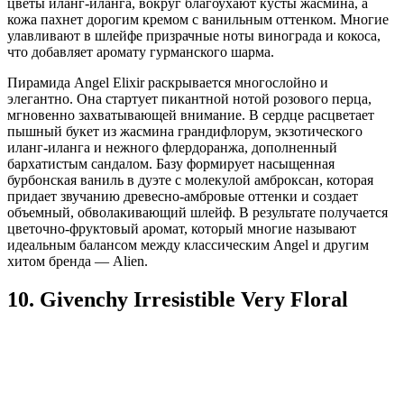
цветы иланг-иланга, вокруг благоухают кусты жасмина, а
кожа пахнет дорогим кремом с ванильным оттенком. Многие
улавливают в шлейфе призрачные ноты винограда и кокоса,
что добавляет аромату гурманского шарма.
Пирамида Angel Elixir раскрывается многослойно и
элегантно. Она стартует пикантной нотой розового перца,
мгновенно захватывающей внимание. В сердце расцветает
пышный букет из жасмина грандифлорум, экзотического
иланг-иланга и нежного флердоранжа, дополненный
бархатистым сандалом. Базу формирует насыщенная
бурбонская ваниль в дуэте с молекулой амброксан, которая
придает звучанию древесно-амбровые оттенки и создает
объемный, обволакивающий шлейф. В результате получается
цветочно-фруктовый аромат, который многие называют
идеальным балансом между классическим Angel и другим
хитом бренда — Alien.
10. Givenchy Irresistible Very Floral