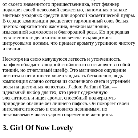
от своего знаменитого предшественника, этот фланкер
поражает своей невесомой свежестью, напоминая о запахе
элитных уходовых средств или дорогой косметической пудры.
В сердце композиции расцветает гармоничный союз белых
цветов: бархатистого жасмина, нежной магнолии,
изысканной жимолости и благородной розы. Их природная
чувственность деликатно подсвечена искрящимися
цитрусовыми нотами, что придает аромату утреннюю чистоту
и сияние.
Несмотря на свою кажущуюся легкость и утонченность,
парфюм обладает завидной стойкостью и оставляет за собой
тонкий, но отчетливый шлейф. Это магическое ощущение
чистоты и невинности хочется вдыхать бесконечно, ведь
композиция словно соткана из солнечного света и утренней
росы на цветочных лепестках. J’adore Parfum d’Eau —
идеальный выбор для тех, кто ценит сдержанную
элегантность и ищет аромат, способный подчеркнуть
природное обаяние без лишнего пафоса. Он покоряет своей
интеллигентностью и становится невидимым, но
незабываемым аксессуаром современной женщины.
3. Girl Of Now Lovely