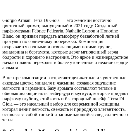
Giorgio Armani Terra Di Gioia — это женский восточно-
цветочный аромат, выпущенный в 2021 году. Созданный
парфюмерами Fabrice Pellegrin, Nathalie Lorson и Honorine
Blanc, он призван передать атмосферу беззаботной летней
прогулки по солнечному побережью. Композиция
открывается сочными и освежающими нотами груши,
мандарина и бергамота, которые дарят мгновенный заряд
бодрости и хорошего настроения. Это яркое и жизнерадостное
начало плавно переходит в более утонченное и нежное сердце
аромата.
В центре композиции расцветают деликатные и чувственные
аккорды цветка миндаля и жасмина, создавая ощущение
мягкости и гармонии. Базу аромата составляют теплые и
обволакивающие ноты амбервуда и мускуса, которые придают
парфюму глубину, стойкость и благородный шлейф. Terra Di
Gioia — это идеальный выбор для современной женщины,
которая ценит легкость, свежесть и природную элегантность,
оставляя за собой тонкий и запоминающийся след солнечного
тепла.