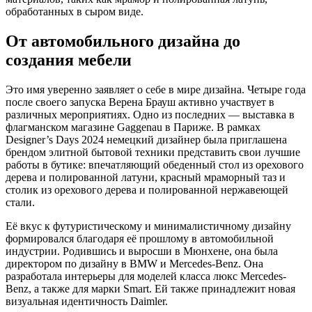
обработанных в сыром виде.
От автомобильного дизайна до
создания мебели
Это имя уверенно заявляет о себе в мире дизайна. Четыре года
после своего запуска Верена Брауш активно участвует в
различных мероприятиях. Одно из последних — выставка в
флагманском магазине Gaggenau в Париже. В рамках
Designer’s Days 2024 немецкий дизайнер была приглашена
брендом элитной бытовой техники представить свои лучшие
работы в бутике: впечатляющий обеденный стол из орехового
дерева и полированной латуни, красный мраморный таз и
столик из орехового дерева и полированной нержавеющей
стали.
Её вкус к футуристическому и минималистичному дизайну
формировался благодаря её прошлому в автомобильной
индустрии. Родившись и выросши в Мюнхене, она была
директором по дизайну в BMW и Mercedes-Benz. Она
разработала интерьеры для моделей класса люкс Mercedes-
Benz, а также для марки Smart. Ей также принадлежит новая
визуальная идентичность Daimler.