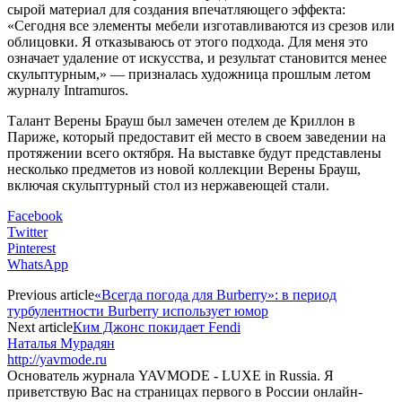
сырой материал для создания впечатляющего эффекта:
«Сегодня все элементы мебели изготавливаются из срезов или
облицовки. Я отказываюсь от этого подхода. Для меня это
означает удаление от искусства, и результат становится менее
скульптурным,» — призналась художница прошлым летом
журналу Intramuros.
Талант Верены Брауш был замечен отелем де Криллон в
Париже, который предоставит ей место в своем заведении на
протяжении всего октября. На выставке будут представлены
несколько предметов из новой коллекции Верены Брауш,
включая скульптурный стол из нержавеющей стали.
Facebook
Twitter
Pinterest
WhatsApp
Previous article
«Всегда погода для Burberry»: в период
турбулентности Burberry использует юмор
Next article
Ким Джонс покидает Fendi
Наталья Мурадян
http://yavmode.ru
Основатель журнала YAVMODE - LUXE in Russia. Я
приветствую Вас на страницах первого в России онлайн-