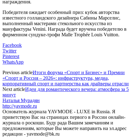
награждения.
Победителя ожидает особенный приз: кубок авторства
известного голландского дизайнера Сабины Марселис,
выполненный мастерами стекольного искусства из
мануфактуры Venini. Награда будет вручена победителю в
фирменном сундуке-трофи Malle Trophée Louis Vuitton.
Facebook
Twitter
Pinterest
WhatsApp
Previous article
Итоги форума «Спорт и Бизнес» и Премии
«Спорт и Россия – 2026»: инфраструктура, медиа,
корпоративный спорт и партнерства как драйверы отрасли
Next article
Идеи для романтического вечера: атмосфера за 5
минут
Наталья Мурадян
http://yavmode.ru
Основатель журнала YAVMODE - LUXE in Russia. Я
приветствую Вас на страницах первого в России онлайн-
журнала о роскоши. Буду рада Вашим замечаниям и
предложениям, которые Вы можете направить на эл.адрес
редакции - yavmode@bk.ru