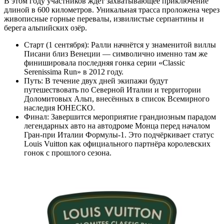
В этом году участников ждёт захватывающее приключение
длиной в 600 километров. Уникальная трасса проложена через
живописные горные перевалы, извилистые серпантины и
берега альпийских озёр.
Старт (1 сентября): Ралли начнётся у знаменитой виллы
Писани близ Венеции — символично именно там же
финишировала последняя гонка серии «Classic
Serenissima Run» в 2012 году.
Путь: В течение двух дней экипажи будут
путешествовать по Северной Италии и территории
Доломитовых Альп, внесённых в список Всемирного
наследия ЮНЕСКО.
Финал: Завершится мероприятие грандиозным парадом
легендарных авто на автодроме Монца перед началом
Гран-при Италии Формулы-1. Это подчёркивает статус
Louis Vuitton как официального партнёра королевских
гонок с прошлого сезона.