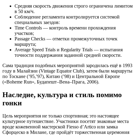
Средняя скорость движения строго ограничена лимитом
в 50 км/ч.
Соблюдение регламента контролируется системой
специальных заездов:
Time Controls — контроль времени прохождения
участков;
Passage Checks — отметки промежуточных точек
маршрута;
Average Speed Trials и Regularity Trials — испытания
точности поддержания заданной средней скорости.
Сама традиция подобных мероприятий зародилась ещё в 1993
году в Малайзии (Vintage Equator Club), затем были маршруты
по Тоскане (’95,’97), Китаю (’98) и Центральной Европе
(«Boheme Run», Будапешт–Вена–Прага, 2006).
Наследие, культура и стиль помимо
гонки
Цель мероприятия не только спортивная; это настоящее
культурное путешествие. Участники посетят знаковые места
вроде кожевенной мастерской Fiesso d’Artico или замка
Сфорцеско в Милане, где пройдёт торжественная церемония