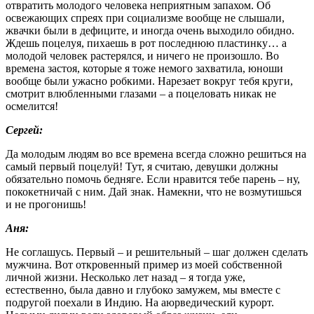
отвратить молодого человека неприятным запахом. Об
освежающих спреях при социализме вообще не слышали,
жвачки были в дефиците, и иногда очень выходило обидно.
Ждешь поцелуя, пихаешь в рот последнюю пластинку… а
молодой человек растерялся, и ничего не произошло. Во
времена застоя, которые я тоже немого захватила, юноши
вообще были ужасно робкими. Нарезает вокруг тебя круги,
смотрит влюбленными глазами – а поцеловать никак не
осмелится!
Сергей:
Да молодым людям во все времена всегда сложно решиться на
самый первый поцелуй! Тут, я считаю, девушки должны
обязательно помочь бедняге. Если нравится тебе парень – ну,
пококетничай с ним. Дай знак. Намекни, что не возмутишься
и не прогонишь!
Аня:
Не соглашусь. Первый – и решительный – шаг должен сделать
мужчина. Вот откровенный пример из моей собственной
личной жизни. Несколько лет назад – я тогда уже,
естественно, была давно и глубоко замужем, мы вместе с
подругой поехали в Индию. На аюрведический курорт.