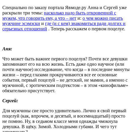
Специально по заказу портала Явмоде.ру Анна и Сергей уже
раскрыли три темы:
насколько надо быть откровенной с
мужем, что говорить ему, а что – нет
и:
о чем можно писать
мужчине эсэмэски
и
где (и с кем) знакомиться ради долгих и
серьезных отношений
. Теперь расскажем о первом поцелуе.
Аня:
Что может быть важнее первого поцелуя? Почти все девушки
запоминают его на всю жизнь. Есть даже одно научное (или
почти научное) исследование, что когда – в последние минуты
жизни – перед глазами прокручиваются все ее основные
события, первый поцелуй – не детский, не мамин, а именно с
мужчиной, с эротическим подтекстом – в этом «кинофильме»
обязательно присутствует.
Сергей:
Для мужчины сие просто удивительно. Лично я свой первый
поцелуй (как, впрочем, и десятый, и восемнадцатый) просто
не помню. Ну, в седьмом классе меня однажды чмокнула
девушка. В щёку. Зимой. Холодными губами. И чего тут
запоминать?