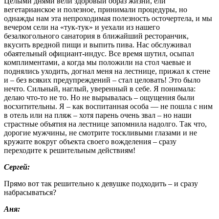
Целыми днями вели здоровый образ жизни, ели
вегетарианское и полезное, принимали процедуры, но
однажды нам эта непроходимая полезность осточертела, и мы
вечером сели на «тук-тук» и уехали из нашего
безалкогольного санатория в ближайший ресторанчик,
вкусить вредной пищи и выпить пива. Нас обслуживал
обаятельный официант-индус. Все время шутил, осыпал
комплиментами, а когда мы положили на стол чаевые и
поднялись уходить, догнал меня на лестнице, прижал к стене
и – без всяких предупреждений – стал целовать! Это было
нечто. Сильный, наглый, уверенный в себе. Я понимала:
делаю что-то не то. Но не вырывалась – ощущения были
восхитительны. Я – как воспитанная особа — не пошла с ним
в отель или на пляж – хотя парень очень звал – но наши
страстные объятия на лестнице запомнила надолго. Так что,
дорогие мужчины, не смотрите тоскливыми глазами и не
кружите вокруг объекта своего вожделения – сразу
переходите к решительным действиям!
Сергей:
Прямо вот так решительно к девушке подходить – и сразу
набрасываться?
Аня: