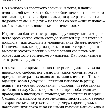
Но я человек из советского времени. А тогда, в нашей
пуританской культуре, не было вообще ничего – ни полового
воспитания, ни книг с брошюрами, ни даже разговоров на
подобные темы. Поцелуи – не говоря об обнаженных попах –
крайне редко появлялись в кино и телевизорах.
И даже если бдительные цензоры вдруг допускали на экране
нечто эротическое, очень часто до зрителей сцена в итоге не
доходила – или доходила в урезанном виде. Знаете, почему?
Киномеханики, кто крутил фильмы в кинотеатрах, просто
вырезали кусочек пленки и использовали его потом как
основу для фото эротического характера. Их потом немые в
электричках продавали.
Но хотя в наше время не было Интернета и даже намека на
нынешнюю свободу, все равно случались моменты, когда
представители разных полов оказывались тет-а-тет. Ты мог
вдохнуть аромат девушки, невзначай поцеловать ручку,
понять – на уровне подсознания – подходит ли тебе данная
особа по запаху. Сколько дискотек, танцев с обжиманцами,
проводили в институтах, стойотрядах, спортивных лагерях!
Сколько игр имелось на всевозможных институтских вечерах
– с эротическим подтекстом – к примеру, парочка должна
накормить друг друга (с завязанными глазами) манной кашей.