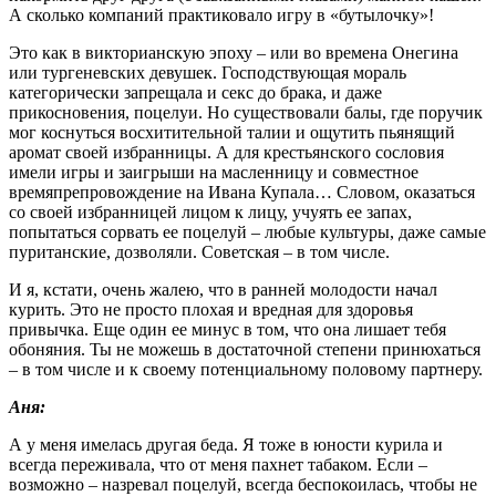
А сколько компаний практиковало игру в «бутылочку»!
Это как в викторианскую эпоху – или во времена Онегина
или тургеневских девушек. Господствующая мораль
категорически запрещала и секс до брака, и даже
прикосновения, поцелуи. Но существовали балы, где поручик
мог коснуться восхитительной талии и ощутить пьянящий
аромат своей избранницы. А для крестьянского сословия
имели игры и заигрыши на масленницу и совместное
времяпрепровождение на Ивана Купала… Словом, оказаться
со своей избранницей лицом к лицу, учуять ее запах,
попытаться сорвать ее поцелуй – любые культуры, даже самые
пуританские, дозволяли. Советская – в том числе.
И я, кстати, очень жалею, что в ранней молодости начал
курить. Это не просто плохая и вредная для здоровья
привычка. Еще один ее минус в том, что она лишает тебя
обоняния. Ты не можешь в достаточной степени принюхаться
– в том числе и к своему потенциальному половому партнеру.
Аня:
А у меня имелась другая беда. Я тоже в юности курила и
всегда переживала, что от меня пахнет табаком. Если –
возможно – назревал поцелуй, всегда беспокоилась, чтобы не