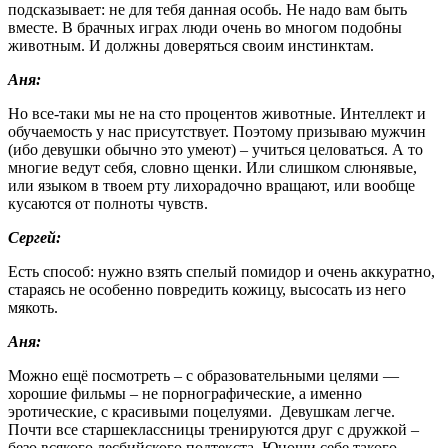
подсказывает: не для тебя данная особь. Не надо вам быть
вместе. В брачных играх люди очень во многом подобны
животным. И должны доверяться своим инстинктам.
Аня:
Но все-таки мы не на сто процентов животные. Интеллект и
обучаемость у нас присутствует. Поэтому призываю мужчин
(ибо девушки обычно это умеют) – учиться целоваться. А то
многие ведут себя, словно щенки. Или слишком слюнявые,
или языком в твоем рту лихорадочно вращают, или вообще
кусаются от полноты чувств.
Сергей:
Есть способ: нужно взять спелый помидор и очень аккуратно,
стараясь не особенно повредить кожицу, высосать из него
мякоть.
Аня:
Можно ещё посмотреть – с образовательными целями —
хорошие фильмы – не порнографические, а именно
эротические, с красивыми поцелуями. Девушкам легче.
Почти все старшеклассницы тренируются друг с дружкой –
безо всякого лесбийского подтекста. Юноши себе такого,