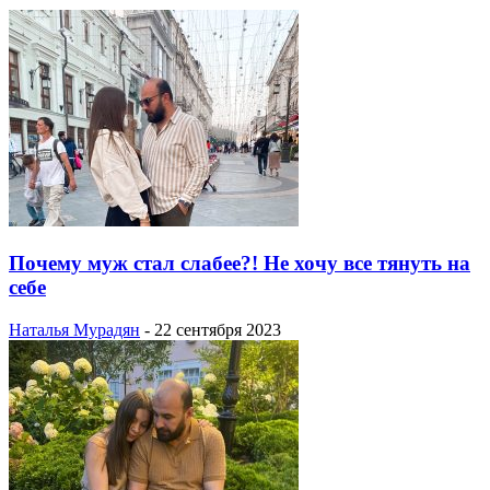
Почему муж стал слабее?! Не хочу все тянуть на
себе
Наталья Мурадян
-
22 сентября 2023