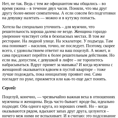
Нет, не так. Ведь с тем же официантом мы общались – во
время ужина – в течение двух часов. Поняли, что мы друг
другу более-менее симпатичны. А если совсем без подготовки
на девушку налетать — можно и в кутузку попасть.
Хотела бы специально уточнить – для мужчин, что
решительность хороша далеко не везде. Женщина гораздо
увереннее чувствует себя в безопасных местах. В том же
ресторане. На людной улице. На эскалаторе. У подъезда. Там
она понимает – насилия, точно, не последует. Поэтому, скорее
всего, с удовольствием ответит на ваш поцелуй. А может, и
сама предложит перейти к более решительным действиям. Но
если вы, допустим, с девушкой в лифте – не торопитесь
набрасываться. Вдруг примет за маньяка? И когда мужчина с
женщиной оказывается вдвоем в пустой квартире – тоже
лучше подождать, пока инициативу проявит
она.
Сама
погладит по руке, прижмется или как-то еще даст понять.
Сергей:
Поцелуй, конечно, — чрезвычайно важная веха в отношениях
мужчины и женщины. Ведь часто бывает: вроде бы, идеально
подходят. Оба одного круга, из хороших семей. Но – когда
оказываются рядом, вдыхают запах друг друга, целуются –
ничего меж ними не вспыхивает. И я считаю: это подсознание